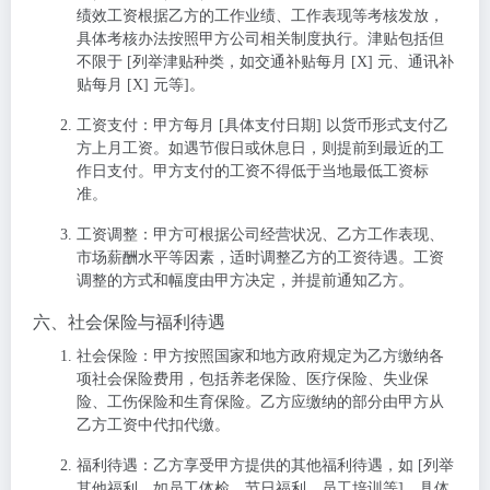
绩效工资根据乙方的工作业绩、工作表现等考核发放，
具体考核办法按照甲方公司相关制度执行。津贴包括但
不限于 [列举津贴种类，如交通补贴每月 [X] 元、通讯补
贴每月 [X] 元等]。
工资支付
：甲方每月 [具体支付日期] 以货币形式支付乙
方上月工资。如遇节假日或休息日，则提前到最近的工
作日支付。甲方支付的工资不得低于当地最低工资标
准。
工资调整
：甲方可根据公司经营状况、乙方工作表现、
市场薪酬水平等因素，适时调整乙方的工资待遇。工资
调整的方式和幅度由甲方决定，并提前通知乙方。
六、社会保险与福利待遇
社会保险
：甲方按照国家和地方政府规定为乙方缴纳各
项社会保险费用，包括养老保险、医疗保险、失业保
险、工伤保险和生育保险。乙方应缴纳的部分由甲方从
乙方工资中代扣代缴。
福利待遇
：乙方享受甲方提供的其他福利待遇，如 [列举
其他福利，如员工体检、节日福利、员工培训等]。具体