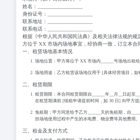
姓名：__________________
身份证号：__________________
联系地址：__________________
联系电话：__________________
根据《中华人民共和国民法典》及相关法律法规的规
方位于 XX 市场内场地事宜，经协商一致，订立本合
一、租赁场地基本情况
场地位置
：甲方将位于 XX 市场内______号场地出
场地用途
：乙方租赁该场地仅用于 [具体经营项目，
二、租赁期限
租赁期限
：本合同租赁期限自______年__月__日起
在租赁期满前 [续租申请提前时间，如 30 日] 向
免租期
：甲方同意给予乙方______天的免租期，自___
担场地使用过程中产生的水电费、物业费等其他费用。
三、租金及支付方式