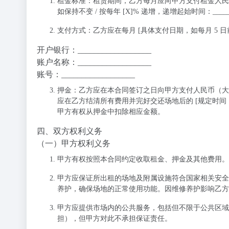
租金标准
：租赁期间，乙方每月应向甲方支付租金人民币（
如保持不变 / 按每年 [X]% 递增，递增起始时间：_____
支付方式
：乙方应在每月 [具体支付日期，如每月 5
开户银行：__________________
账户名称：__________________
账号：__________________
押金
：乙方应在本合同签订之日向甲方支付人民币（大写）
应在乙方结清所有费用并完好交还场地后的 [规定时间
甲方有权从押金中扣除相应金额。
四、双方权利义务
（一）甲方权利义务
甲方有权按照本合同约定收取租金、押金及其他费用。
甲方应保证所出租的场地及附属设施符合国家相关安全
养护，确保场地的正常使用功能。因维修养护影响乙方
甲方应提供市场内的公共服务，包括但不限于公共区域
担），但甲方对此不承担保证责任。