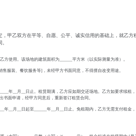
定，甲乙双方在平等、自愿、公平、诚实信用的基础上，就乙方
同。
租给乙方使用。该场地的建筑面积为______平方米（以实际测量为准）。
如销售服装、餐饮服务等]，未经甲方书面同意，不得擅自改变用途。
至______年__月__日止。租赁期满，乙方应如期交还场地。乙方如要求续租
甲方提出书面申请，经甲方同意后，重新签订租赁合同。
___年__月__日起至______年__月__日止。免租期内，乙方无需支付租金