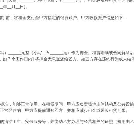
大写）______元整（小写：￥______元）。租金标准在租赁期内 [
_年__月__日]。
 日前] 前，将租金支付至甲方指定的银行账户。甲方收款账户信息如下：
______元整（小写：￥______元）作为押金。租赁期满或合同解除
，如 7 个工作日内] 将押金无息退还给乙方。如乙方存在违约行为或未结
标准，能够正常使用。在租赁期间，甲方应负责场地主体结构及公共设施
正常经营的，甲方应提前通知乙方，并相应减少租金或延长租赁期限。
的清洁卫生、安保服务等，并协助乙方办理与经营相关的证照（费用由乙