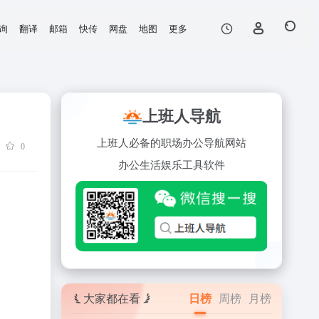
询
翻译
邮箱
快传
网盘
地图
更多
上班人导航
上班人必备的职场办公导航网站
0
办公
生活
娱乐
工具
软件
大家都在看
日榜
周榜
月榜