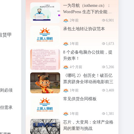
一为导航（iotheme.cn）：
WordPress 生态下的全能导
航站 OneNav
2年前
6,901
承包土地转让协议范本
租赁甲
1年前
1,673
8 个必备电脑办公技能，提
升效率！
4个月前
5,266
《哪吒 2》创历史！破百亿
票房跻身全球动画电影前三
，则必须
1年前
3,469
常见供货合同模板
，但需承
1年前
1,381
芯片，大变局：全球产业格
局的重塑与挑战