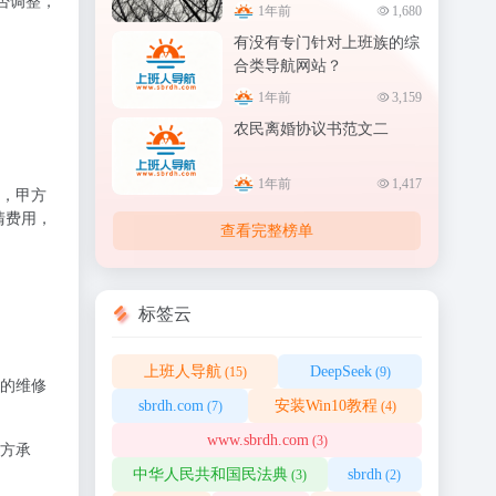
是否调整，
1年前
1,680
有没有专门针对上班族的综
合类导航网站？
1年前
3,159
农民离婚协议书范文二
1年前
1,417
后，甲方
清费用，
查看完整榜单
标签云
上班人导航
DeepSeek
(15)
(9)
的维修
sbrdh.com
安装Win10教程
(7)
(4)
www.sbrdh.com
(3)
方承
中华人民共和国民法典
sbrdh
(3)
(2)