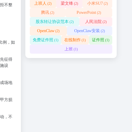
上班人
梁文锋
小米SU7
(2)
(2)
(2)
拒不整
腾讯
PowerPoint
(2)
(2)
股东转让协议范本
人民法院
(2)
(2)
OpenClaw
OpenClaw安装
(2)
(2)
免费证件照
在线制作
证件照
(1)
(1)
(1)
比例，如
上班
(1)
先征得
施设
成场地
甲方损
动，不