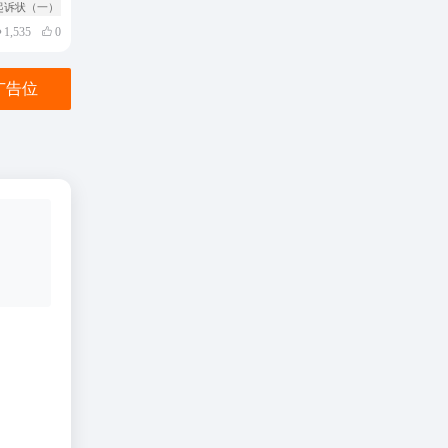
起诉状（一）
1,535
0
金广告位