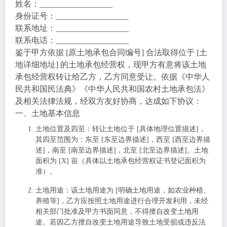
姓名：__________________
身份证号：__________________
联系地址：__________________
联系电话：__________________
鉴于甲方依据 [原土地承包合同编号] 合法取得位于 [土
地详细地址] 的土地承包经营权，现甲方有意将该土地
承包经营权转让给乙方，乙方同意受让。依据《中华人
民共和国民法典》《中华人民共和国农村土地承包法》
及相关法律法规，经双方友好协商，达成如下协议：
一、土地基本信息
土地位置及四至
：转让土地位于 [具体地理位置描述]，
其四至范围为：东至 [东至边界描述]，西至 [西至边界描
述]，南至 [南至边界描述]，北至 [北至边界描述]。土地
面积为 [X] 亩（具体以土地承包经营权证书登记面积为
准）。
土地用途
：该土地用途为 [明确土地用途，如农业种植、
养殖等]，乙方应按照土地用途进行合理开发利用，未经
相关部门批准及甲方书面同意，不得擅自改变土地用
途。若因乙方擅自改变土地用途导致土地受损或违反法