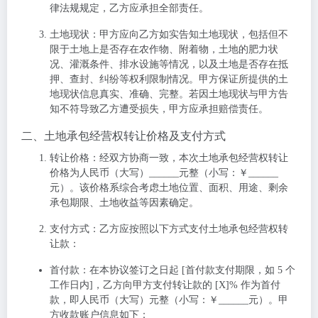
律法规规定，乙方应承担全部责任。
土地现状
：甲方应向乙方如实告知土地现状，包括但不
限于土地上是否存在农作物、附着物，土地的肥力状
况、灌溉条件、排水设施等情况，以及土地是否存在抵
押、查封、纠纷等权利限制情况。甲方保证所提供的土
地现状信息真实、准确、完整。若因土地现状与甲方告
知不符导致乙方遭受损失，甲方应承担赔偿责任。
二、土地承包经营权转让价格及支付方式
转让价格
：经双方协商一致，本次土地承包经营权转让
价格为人民币（大写）______元整（小写：￥______
元）。该价格系综合考虑土地位置、面积、用途、剩余
承包期限、土地收益等因素确定。
支付方式
：乙方应按照以下方式支付土地承包经营权转
让款：
首付款
：在本协议签订之日起 [首付款支付期限，如 5 个
工作日内]，乙方向甲方支付转让款的 [X]% 作为首付
款，即人民币（大写）
元整（小写：￥______元）。甲
方收款账户信息如下：