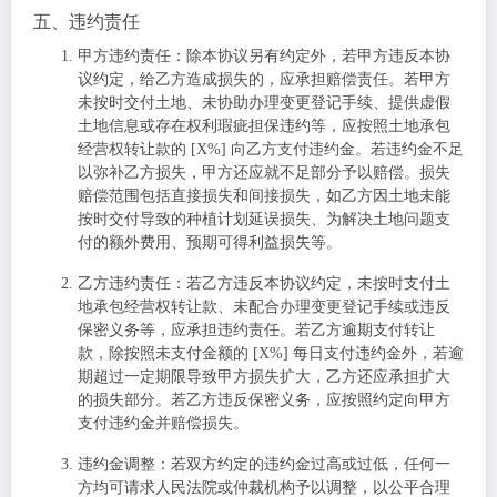
五、违约责任
甲方违约责任
：除本协议另有约定外，若甲方违反本协
议约定，给乙方造成损失的，应承担赔偿责任。若甲方
未按时交付土地、未协助办理变更登记手续、提供虚假
土地信息或存在权利瑕疵担保违约等，应按照土地承包
经营权转让款的 [X%] 向乙方支付违约金。若违约金不足
以弥补乙方损失，甲方还应就不足部分予以赔偿。损失
赔偿范围包括直接损失和间接损失，如乙方因土地未能
按时交付导致的种植计划延误损失、为解决土地问题支
付的额外费用、预期可得利益损失等。
乙方违约责任
：若乙方违反本协议约定，未按时支付土
地承包经营权转让款、未配合办理变更登记手续或违反
保密义务等，应承担违约责任。若乙方逾期支付转让
款，除按照未支付金额的 [X%] 每日支付违约金外，若逾
期超过一定期限导致甲方损失扩大，乙方还应承担扩大
的损失部分。若乙方违反保密义务，应按照约定向甲方
支付违约金并赔偿损失。
违约金调整
：若双方约定的违约金过高或过低，任何一
方均可请求人民法院或仲裁机构予以调整，以公平合理