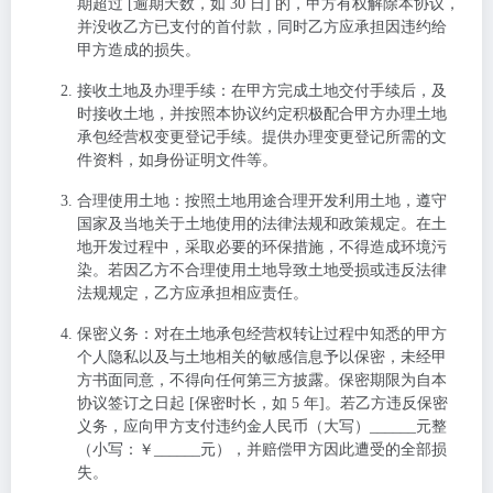
期超过 [逾期天数，如 30 日] 的，甲方有权解除本协议，
并没收乙方已支付的首付款，同时乙方应承担因违约给
甲方造成的损失。
接收土地及办理手续
：在甲方完成土地交付手续后，及
时接收土地，并按照本协议约定积极配合甲方办理土地
承包经营权变更登记手续。提供办理变更登记所需的文
件资料，如身份证明文件等。
合理使用土地
：按照土地用途合理开发利用土地，遵守
国家及当地关于土地使用的法律法规和政策规定。在土
地开发过程中，采取必要的环保措施，不得造成环境污
染。若因乙方不合理使用土地导致土地受损或违反法律
法规规定，乙方应承担相应责任。
保密义务
：对在土地承包经营权转让过程中知悉的甲方
个人隐私以及与土地相关的敏感信息予以保密，未经甲
方书面同意，不得向任何第三方披露。保密期限为自本
协议签订之日起 [保密时长，如 5 年]。若乙方违反保密
义务，应向甲方支付违约金人民币（大写）______元整
（小写：￥______元），并赔偿甲方因此遭受的全部损
失。