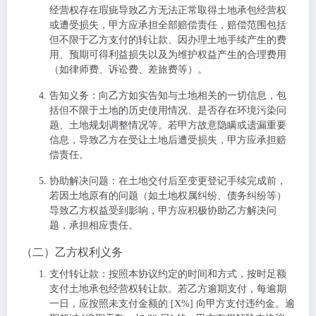
经营权存在瑕疵导致乙方无法正常取得土地承包经营权
或遭受损失，甲方应承担全部赔偿责任，赔偿范围包括
但不限于乙方支付的转让款、因办理土地手续产生的费
用、预期可得利益损失以及为维护权益产生的合理费用
（如律师费、诉讼费、差旅费等）。
告知义务
：向乙方如实告知与土地相关的一切信息，包
括但不限于土地的历史使用情况、是否存在环境污染问
题、土地规划调整情况等。若甲方故意隐瞒或遗漏重要
信息，导致乙方在受让土地后遭受损失，甲方应承担赔
偿责任。
协助解决问题
：在土地交付后至变更登记手续完成前，
若因土地原有的问题（如土地权属纠纷、债务纠纷等）
导致乙方权益受到影响，甲方应积极协助乙方解决问
题，承担相应责任。
（二）乙方权利义务
支付转让款
：按照本协议约定的时间和方式，按时足额
支付土地承包经营权转让款。若乙方逾期支付，每逾期
一日，应按照未支付金额的 [X%] 向甲方支付违约金。逾