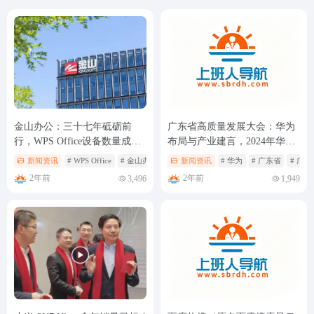
金山办公：三十七年砥砺前
广东省高质量发展大会：华为
行，WPS Office设备数量成功
布局与产业建言，2024年华为
突破 1 亿大关
销售收入超8600亿元
新闻资讯
# WPS Office
# 金山办公
新闻资讯
# 华为
# 广东省
# 广
2年前
2年前
3,496
1,949