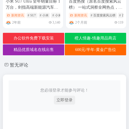
小米 SU7 Ultra 全年销量目标 1
百度热搜（原名百度搜索风云
万台，剑指高端新能源汽车市
榜） 一站式洞察全网热点，百
场
度热搜榜带你读懂时代脉搏
新闻资讯
# SU7
# 小米
# 小米SU7
新闻资讯
# 百度搜索风云榜
# 百
2年前
2个月前
3,140
119
办公软件免费下载安装
橙人情趣-情趣用品商店
精品优质域名在线出售
600元/半年-黄金广告位
暂无评论
您必须登录才能参与评论！
立即登录