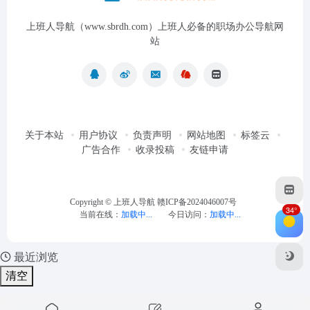
上班人导航（www.sbrdh.com）上班人必备的职场办公导航网
站
关于本站
用户协议
负责声明
网站地图
标签云
广告合作
收录投稿
友链申请
Copyright ©
上班人导航
赣ICP备2024046007号
34°
当前在线：
加载中...
今日访问：
加载中...
最近浏览
清空