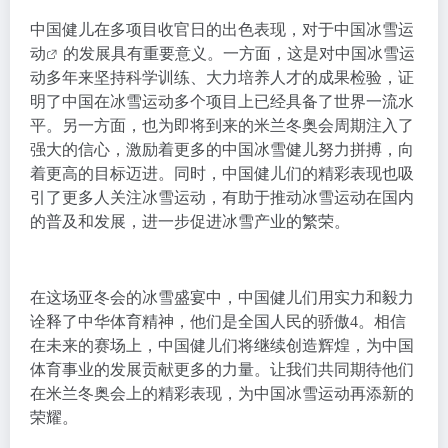
中国健儿在多项目收官日的出色表现，对于
中国冰雪运
动
的发展具有重要意义。一方面，这是对中国冰雪运
动多年来坚持科学训练、大力培养人才的成果检验，证
明了中国在冰雪运动多个项目上已经具备了世界一流水
平。另一方面，也为即将到来的米兰冬奥会周期注入了
强大的信心，激励着更多的中国冰雪健儿努力拼搏，向
着更高的目标迈进。同时，中国健儿们的精彩表现也吸
引了更多人关注冰雪运动，有助于推动冰雪运动在国内
的普及和发展，进一步促进冰雪产业的繁荣。
在这场亚冬会的冰雪盛宴中，中国健儿们用实力和毅力
诠释了中华体育精神，他们是全国人民的骄傲
4
。相信
在未来的赛场上，中国健儿们将继续创造辉煌，为中国
体育事业的发展贡献更多的力量。让我们共同期待他们
在米兰冬奥会上的精彩表现，为中国冰雪运动再添新的
荣耀。