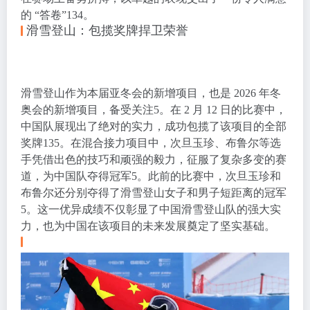
的 “答卷”
1
3
4
。
滑雪登山：包揽奖牌捍卫荣誉
滑雪登山作为本届亚冬会的新增项目，也是 2026 年冬
奥会的新增项目，备受关注
5
。在 2 月 12 日的比赛中，
中国队展现出了绝对的实力，成功包揽了该项目的全部
奖牌
1
3
5
。在混合接力项目中，次旦玉珍、布鲁尔等选
手凭借出色的技巧和顽强的毅力，征服了复杂多变的赛
道，为中国队夺得冠军
5
。此前的比赛中，次旦玉珍和
布鲁尔还分别夺得了滑雪登山女子和男子短距离的冠军
5
。这一优异成绩不仅彰显了中国滑雪登山队的强大实
力，也为中国在该项目的未来发展奠定了坚实基础。