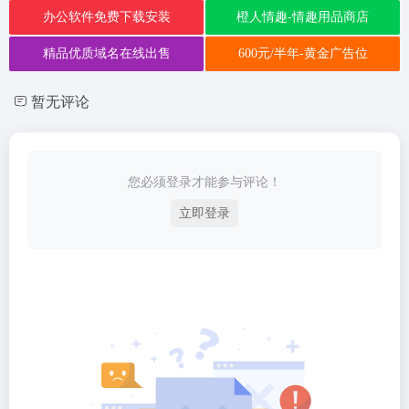
办公软件免费下载安装
橙人情趣-情趣用品商店
精品优质域名在线出售
600元/半年-黄金广告位
暂无评论
您必须登录才能参与评论！
立即登录