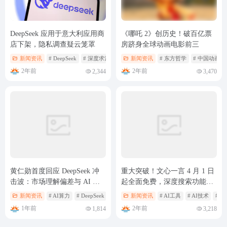
DeepSeek 应用于意大利应用商
《哪吒 2》创历史！破百亿票
店下架，隐私调查疑云笼罩
房跻身全球动画电影前三
新闻资讯
# DeepSeek
# 深度求索
# 苹果应用商店
新闻资讯
# 东方哲学
# 中国动画电
2年前
2年前
2,344
3,470
黄仁勋首度回应 DeepSeek 冲
重大突破！文心一言 4 月 1 日
击波：市场理解偏差与 AI 算
起全面免费，深度搜索功能震
力新局
撼上线
新闻资讯
# AI算力
# DeepSeek
# 黄仁勋
新闻资讯
# AI工具
# AI技术
# A
1年前
2年前
1,814
3,218