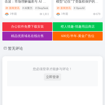
击波：市场理解偏差与 AI 算
模型“记住”了受版权保护的内
力新局
容
新闻资讯
# AI算力
# DeepSeek
# 黄仁勋
新闻资讯
# OpenAI
1年前
1年前
1,811
679
办公软件免费下载安装
橙人情趣-情趣用品商店
精品优质域名在线出售
600元/半年-黄金广告位
暂无评论
您必须登录才能参与评论！
立即登录