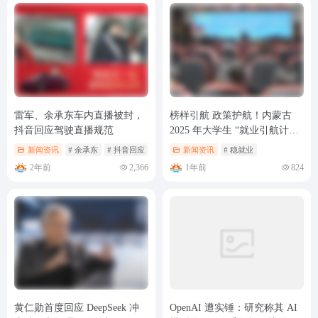
雷军、余承东车内直播被封，
榜样引航 政策护航！内蒙古
抖音回应驾驶直播规范
2025 年大学生 “就业引航计划”
首场宣讲活动圆满举行
新闻资讯
# 余承东
# 抖音回应
# 直播被封
新闻资讯
# 稳就业
2年前
1年前
2,366
824
黄仁勋首度回应 DeepSeek 冲
OpenAI 遭实锤：研究称其 AI