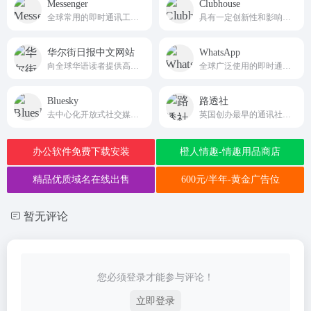
Messenger
Clubhouse
全球常用的即时通讯工具，允许用户通过 文字、语音、视频 进行交流，并支持 群聊、文件传输、表情贴纸、加密聊天等功能，适合与海外朋友、同事、客户保持联系。
具有一定创新性和影响力的语音社交软件，不支持文字聊天，所有交流都是通过语音完成的，拥有超过200万用户，并曾经在德国、日本等地登上了 App Store 总排行榜第一。
华尔街日报中文网站
WhatsApp
向全球华语读者提供高质量的商业新闻和深度分析，并于每个工作日全天24小时更新
全球广泛使用的即时通讯应用，提供语音、文字、视频通话和文件共享，并且主打跨平台、无需广告和端到端加密，在全球范围内拥有超过 20 亿用户，尤其在 欧洲、印度、拉美等地区 被广泛使用。
Bluesky
路透社
去中心化开放式社交媒体平台
英国创办最早的通讯社，也是全球四大通讯社之一
办公软件免费下载安装
橙人情趣-情趣用品商店
精品优质域名在线出售
600元/半年-黄金广告位
暂无评论
您必须登录才能参与评论！
立即登录