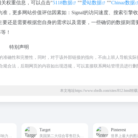
的相关权重信息，可以点击"
5118数据
""
爱站数据
""
Chinaz数据
，更多网站价值评估因素如：Signal的访问速度、搜索引擎
主要还是需要根据您自身的需求以及需要，一些确切的数据则需
率等！
特别声明
链接的准确性和完整性，同时，对于该外部链接的指向，不由上班人导航实际
，都属于合规合法，后期网页的内容如出现违规，可以直接联系网站管理员进行删
本文地址https://www.sbrdh.com/sites/812.htm
Target
Pinterest
具有一定创新性和影响力的语音社交软件，不支持文字聊天，所有交流都是通过语音完成的，拥有超过200万用户，并曾经在德国、日本等地登上了 App Store 总排行榜第一。
美国第二大综合零售巨头官方线上商城