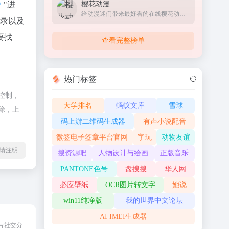
"进
樱花动漫
给动漫迷们带来最好看的在线樱花动漫站
收录以及
要找
查看完整榜单
热门标签
控制，
大学排名
蚂蚁文库
雪球
除，上
码上游二维码生成器
有声小说配音
微签电子签章平台官网
字玩
动物友谊
l转载请注明
搜资源吧
人物设计与绘画
正版音乐
PANTONE色号
盘搜搜
华人网
必应壁纸
OCR图片转文字
她说
win11纯净版
我的世界中文论坛
AI IMEI生成器
世界上最大的图片社交分享网站