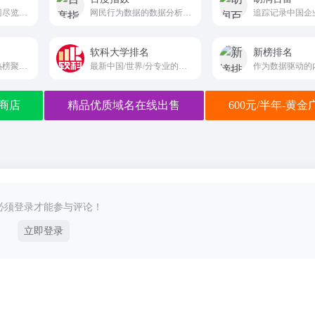
汇聚全网热点，热门尽览无余
网民行为数据的数据分析平台
软科大学排名
新榜排名
今日热榜提供各站热榜聚合：微信、今日头条、百度、知乎、V2EX、微博、贴吧、豆瓣、天涯、虎扑、Github、抖音...追踪全网热点、简单高效阅读。tophub.today
最新中国/世界/分专业的大学排名
商店
精品优质域名在线出售
600元/半年-黄
必须登录才能参与评论！
立即登录