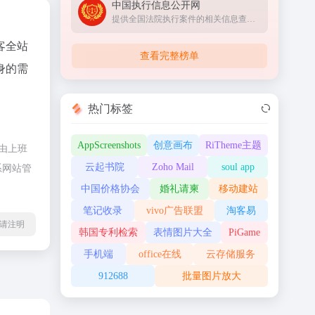
中国执行信息公开网
提供全国法院执行案件的相关信息查询服务
客全站
查看完整榜单
身的需
热门标签
AppScreenshots
创意画布
RiTheme主题
由上班
云起书院
Zoho Mail
soul app
系网站管
中国价格协会
婚礼请柬
移动建站
笔记收录
vivo广告联盟
淘客易
l转载请注明
韩国专利检索
表情图片大全
PiGame
手机端
office在线
云存储服务
912688
批量图片放大