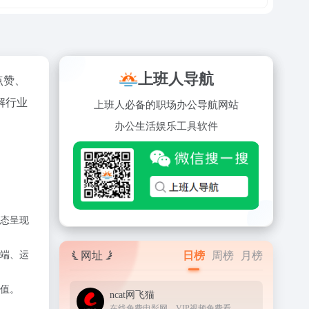
上班人导航
、点赞、
解行业
上班人必备的职场办公导航网站
办公
生活
娱乐
工具
软件
动态呈现
网址
日榜
周榜
月榜
端、运
值。
ncat网飞猫
在线免费电影网，VIP视频免费看