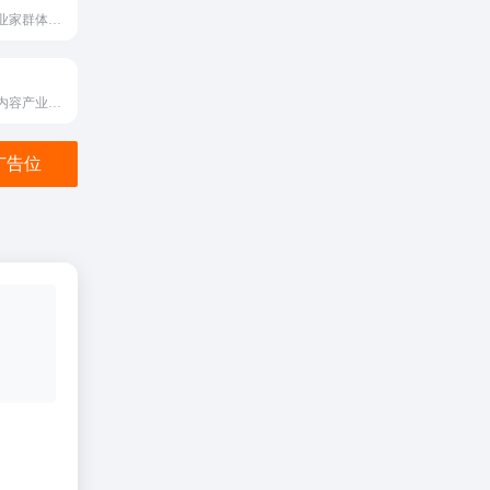
追踪记录中国企业家群体变化的权威平台
作为数据驱动的内容产业服务，新榜发挥行业枢纽作用，连接线上线下资源，提供内容营销、电商导购、用户运营、版权分发等产品服务，服务于内容产业，以内容服务产业。
金广告位