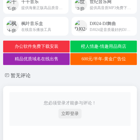
千千音乐
世纪音乐网
提供海量正版高品质音乐，权威的音乐榜单，新歌速递，以及契合各种应用场景的主题歌单
提供高音质MP3免费下载的音乐网站
枫叶音乐盒
DJ024-DJ舞曲
在线音乐播放工具
DJ024是音质最好的DJ免费下载网站、DJ舞曲下载,我们网站有最专业DJ大师和DJ舞曲制作团队精心混音打造的DJ串烧和DJ舞曲、每天更新最潮最嗨的DJ音乐,DJ舞曲,DJ串烧,酒吧夜店舞曲,下载DJ就到www.dj024.com
办公软件免费下载安装
橙人情趣-情趣用品商店
精品优质域名在线出售
600元/半年-黄金广告位
暂无评论
您必须登录才能参与评论！
立即登录