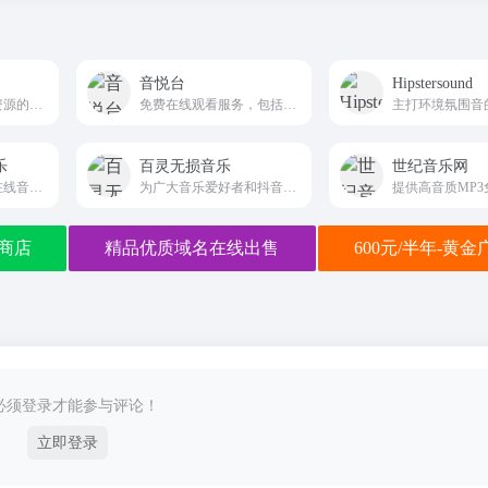
音悦台
Hipstersound
环境音效和白噪音资源的网站
免费在线观看服务，包括音乐MV、现场版、舞蹈版、演唱会等各类音乐视频素材。
乐
百灵无损音乐
世纪音乐网
小柚音乐网是一个在线音乐和无损音乐下载
为广大音乐爱好者和抖音创作者提供免费音乐素材交流分享的平台。
商店
精品优质域名在线出售
600元/半年-黄
必须登录才能参与评论！
立即登录