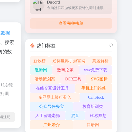
Discord
专为社群和游戏玩家设计的即时通讯应用，提供文字、语音和视频聊天功能
查看完整榜单
az数据
度、搜索
热门标签
切的数
新歌榜
迷你世界手游官网
真题解析
遨游网
数码之家
wav免费下载
活动策划案
OCR工具
SVG图标
导航实际
在线交互设计工具
手机上门维修
进行删
东亚网上银行登入
CanStock
公众号任务宝
教育培训类
人工智能老师
混音
60秒冥想
l转载请注明
广州婚介
口语网