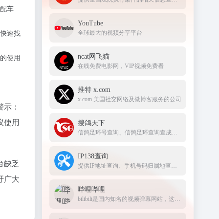
配车
YouTube
全球最大的视频分享平台
快速找
ncat网飞猫
备的使用
在线免费电影网，VIP视频免费看
推特 x.com
x.com 美国社交网络及微博客服务的公司
警示：
议使用
搜鸽天下
信鸽足环号查询、信鸽足环查询查成绩、查信鸽成绩、足环、天落成绩、脚环！
IP138查询
台缺乏
提供IP地址查询、手机号码归属地查询、邮政编码查询及身份证号码验证等服务
吁广大
哔哩哔哩
bilibili是国内知名的视频弹幕网站，这里有及时的动漫新番，活跃的ACG氛围，有创意的Up主。大家可以在这里找到许多欢乐。