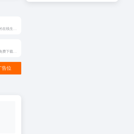
主打环境氛围音的在线生成与播放平台
提供高音质MP3免费下载的音乐网站
金广告位