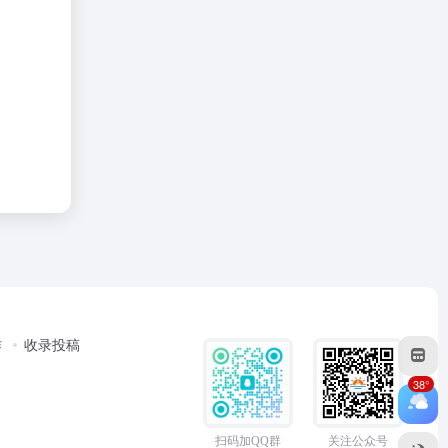
作
收录投稿
38°
扫码加QQ群
关注公众号