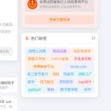
全国法院被执行人信息查询平台
全国法院被执行人信息查询平台
查看完整榜单
人导航实
理员进行
热门标签
清明上河图
模拟试题
短剧资源库
l转载请注明
商家工作台
2345小游戏
开发者导航
免费换链平台
luruba.com
高三章节复习
IBM
民国书
调研工厂
医学
讯飞绘文
求职简历
logo设计
e AI编程助手
一键启用的AI编程助手，免安装使用。
jpg转pdf
新枝
数字图书馆
软件
Visual Studio: IDE and Code
AI 会检测代码上下文，包括变量名称、函数和正在编写的代码类型