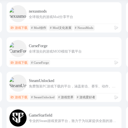
nexusmods
全球领先的游戏Mod分享平台
游戏下载
# Mod创作
# Mod文化发展
# NexusMods
CurseForge
全球顶尖的游戏MOD模组下载平台
游戏下载
# CurseForge
SteamUnlocked
免费预装PC游戏下载的平台，涵盖射击、赛车、动作、模拟器及VR游戏，无需支付任何费用
游戏下载
# SteamUnlocked
# 游戏世界
# 游戏爱好者
GameStarfield
专业的Steam游戏资源平台，致力于为玩家提供全面的游戏下载与详尽教程服务