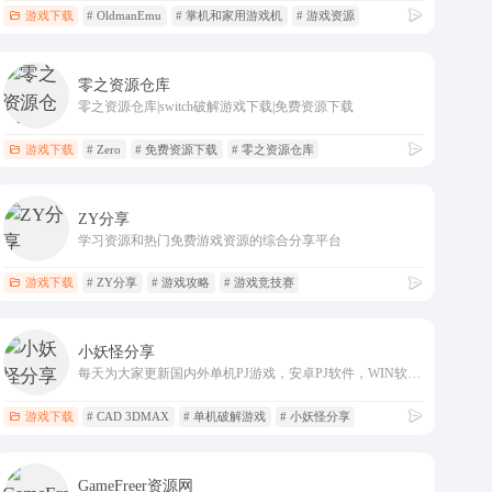
游戏下载
# OldmanEmu
# 掌机和家用游戏机
# 游戏资源
零之资源仓库
零之资源仓库|switch破解游戏下载|免费资源下载
游戏下载
# Zero
# 免费资源下载
# 零之资源仓库
ZY分享
学习资源和热门免费游戏资源的综合分享平台
游戏下载
# ZY分享
# 游戏攻略
# 游戏竞技赛
小妖怪分享
每天为大家更新国内外单机PJ游戏，安卓PJ软件，WIN软件下载，CAD 3DMAX的实用教程，收录最新最全的STEAM单机破解游戏，本站游戏免解压免安装，下载即玩。
游戏下载
# CAD 3DMAX
# 单机破解游戏
# 小妖怪分享
GameFreer资源网