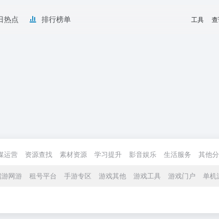
日热点
排行榜单
工具
查
媒运营
资源查找
素材资源
学习提升
影音娱乐
生活服务
其他分
端游网游
租号平台
手游专区
游戏其他
游戏工具
游戏门户
单机