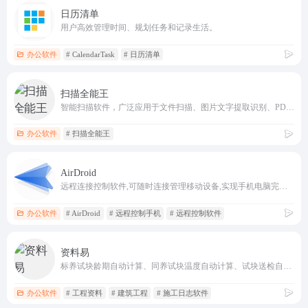
日历清单
用户高效管理时间、规划任务和记录生活。
办公软件
# CalendarTask
# 日历清单
扫描全能王
智能扫描软件，广泛应用于文件扫描、图片文字提取识别、PDF编辑等多个领域
办公软件
# 扫描全能王
AirDroid
远程连接控制软件,可随时连接管理移动设备,实现手机电脑完全控制手机/移动设备,通过远程控制、文件传输与管理、投屏等功能，为移动设备的管理提供服务，满强大的远程管理和控制工具
办公软件
# AirDroid
# 远程控制手机
# 远程控制软件
资料易
标养试块龄期自动计算、同养试块温度自动计算、试块送检自动提醒、试块台账自动生成、试块自动评定、现行规范查询、历史天气查询、图片转文字转Excel表格、文本自动纠错等资料员相关工作的自动化工具
办公软件
# 工程资料
# 建筑工程
# 施工日志软件