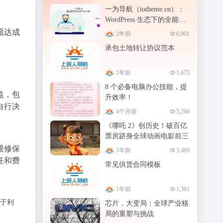
一为导航（iotheme.cn）：
WordPress 生态下的全能导
航站 OneNav
愿达成
2年前
6,901
承包土地转让协议范本
1年前
1,673
8 个必备电脑办公技能，提
益，包
升效率！
自行决
4个月前
5,266
《哪吒 2》创历史！破百亿
票房跻身全球动画电影前三
、维修保
1年前
3,469
任和费
常见供货合同模板
1年前
1,381
于利
芯片，大变局：全球产业格
局的重塑与挑战