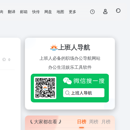
询
翻译
邮箱
快传
网盘
地图
更多
上班人导航
上班人必备的职场办公导航网站
0
办公
生活
娱乐
工具
软件
大家都在看
日榜
周榜
月榜