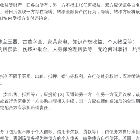
收益等财产，归各自所有，另一方不得主张任何权益。双方应保证各自名
。若日后发现一方存在隐瞒、转移金融资产的行为，隐瞒、转移方应将该
]% 向受损方支付违约金。
珠宝玉器、古董字画、家具家电、知识产权收益、个人物品等）
的赔偿款、伤残补助金、人身保险理赔款等，无论何时取得，均
括但不限于买卖、出租、抵押、赠与等权利。在行使处分权时，应遵循法
。
如出售、抵押等），应提前 [X] 天通知另一方，但另一方无异议权，
处置行为需要另一方协助办理相关手续，另一方应在接到通知后的合理期
绝配合方应承担赔偿责任。
务（包括但不限于个人借款、信用卡欠款、贷款等），由债务方自行承担
举债，否则该债务视为举债方的个人债务，由举债方自行偿还。若因一方