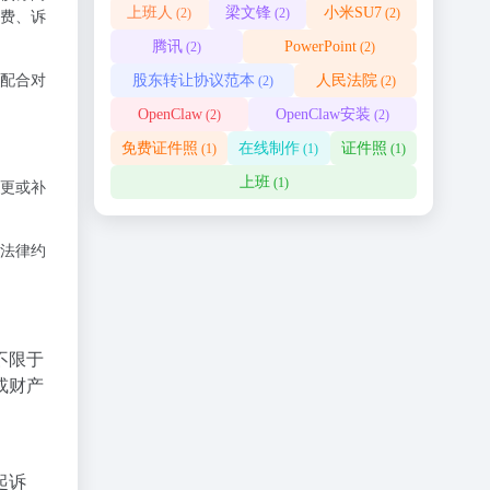
上班人
梁文锋
小米SU7
(2)
(2)
(2)
费、诉
腾讯
PowerPoint
(2)
(2)
股东转让协议范本
人民法院
配合对
(2)
(2)
OpenClaw
OpenClaw安装
(2)
(2)
免费证件照
在线制作
证件照
(1)
(1)
(1)
上班
(1)
更或补
法律约
不限于
或财产
起诉