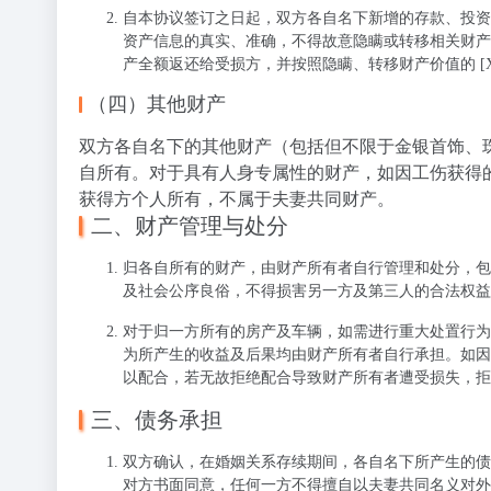
自本协议签订之日起，双方各自名下新增的存款、投资
资产信息的真实、准确，不得故意隐瞒或转移相关财产
产全额返还给受损方，并按照隐瞒、转移财产价值的 [X
（四）其他财产
双方各自名下的其他财产（包括但不限于金银首饰、
自所有。对于具有人身专属性的财产，如因工伤获得
获得方个人所有，不属于夫妻共同财产。
二、财产管理与处分
归各自所有的财产，由财产所有者自行管理和处分，包
及社会公序良俗，不得损害另一方及第三人的合法权益
对于归一方所有的房产及车辆，如需进行重大处置行为（
为所产生的收益及后果均由财产所有者自行承担。如因
以配合，若无故拒绝配合导致财产所有者遭受损失，拒
三、债务承担
双方确认，在婚姻关系存续期间，各自名下所产生的债
对方书面同意，任何一方不得擅自以夫妻共同名义对外