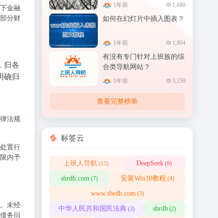
1年前
1,680
下金融
部分财
如何在幻灯片中插入图表？
1年前
1,804
有没有专门针对上班族的综
，归各
合类导航网站？
明确归
1年前
3,159
查看完整榜单
律法规
标签云
该处置行
限内予
上班人导航
DeepSeek
(15)
(9)
sbrdh.com
安装Win10教程
(7)
(4)
www.sbrdh.com
(3)
。未经
中华人民共和国民法典
sbrdh
(3)
(2)
债务问