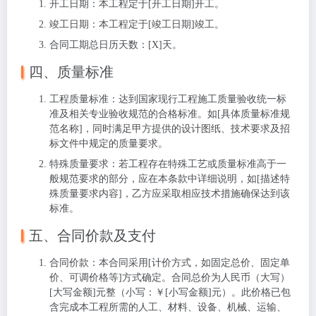
开工日期
：本工程定于[开工日期]开工。
竣工日期
：本工程定于[竣工日期]竣工。
合同工期总日历天数
：[X]天。
四、质量标准
工程质量标准
：达到国家现行工程施工质量验收统一标
准及相关专业验收规范的合格标准。如[具体质量标准规
范名称]，同时满足甲方提供的设计图纸、技术要求及招
标文件中规定的质量要求。
特殊质量要求
：若工程存在特殊工艺或质量标准高于一
般规范要求的部分，应在本条款中详细说明，如[描述特
殊质量要求内容]，乙方应采取相应技术措施确保达到该
标准。
五、合同价款及支付
合同价款
：本合同采用[计价方式，如固定总价、固定单
价、可调价格等]方式确定。合同总价为人民币（大写）
[大写金额]元整（小写：￥[小写金额]元）。此价格已包
含完成本工程所需的人工、材料、设备、机械、运输、