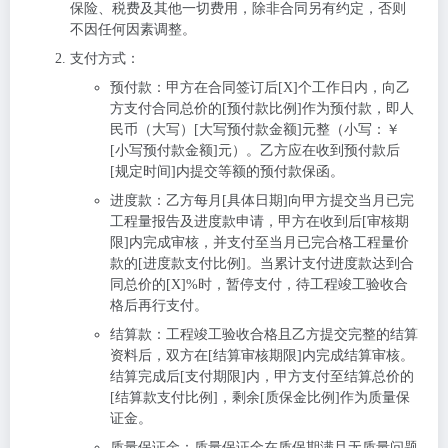
保险、税费及其他一切费用，除非合同另有约定，否则
不因任何因素调整。
支付方式
：
预付款
：甲方在合同签订后[X]个工作日内，向乙
方支付合同总价的[预付款比例]作为预付款，即人
民币（大写）[大写预付款金额]元整（小写：￥
[小写预付款金额]元）。乙方应在收到预付款后
[规定时间]内提交等额的预付款保函。
进度款
：乙方每月[具体日期]向甲方提交当月已完
工程量报告及进度款申请，甲方在收到后[审核期
限]内完成审核，并支付至当月已完合格工程量价
款的[进度款支付比例]。当累计支付进度款达到合
同总价的[X]%时，暂停支付，待工程竣工验收合
格后再行支付。
结算款
：工程竣工验收合格且乙方提交完整的结算
资料后，双方在[结算审核期限]内完成结算审核。
结算完成后[支付期限]内，甲方支付至结算总价的
[结算款支付比例]，剩余[质保金比例]作为质量保
证金。
质量保证金
：质量保证金在质保期满且无质量问题