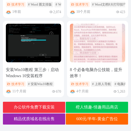
技术学习
# Word 图文排版
# Word 表格使用
技术学习
# 利用表格进行图文排版
# Word文档9大打印技巧
1年前
10个月前
2,074
423
安装Win10教程 第三步：启动
8 个必备电脑办公技能，提升
Windows 10安装程序
效率！
技术学习
# 安装Win10教程
技术学习
# 上班人导航
# 电脑办公
11个月前
4个月前
670
5,263
办公软件免费下载安装
橙人情趣-情趣用品商店
精品优质域名在线出售
600元/半年-黄金广告位