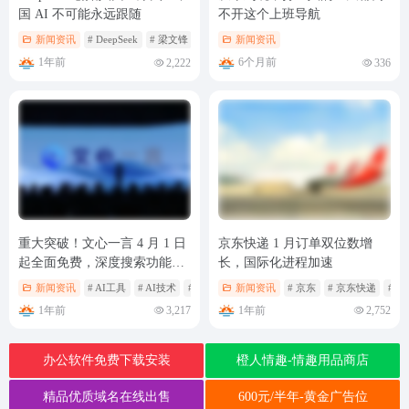
国 AI 不可能永远跟随
不开这个上班导航
新闻资讯
# DeepSeek
# 梁文锋
新闻资讯
1年前
6个月前
2,222
336
重大突破！文心一言 4 月 1 日
京东快递 1 月订单双位数增
起全面免费，深度搜索功能震
长，国际化进程加速
撼上线
新闻资讯
# AI工具
# AI技术
# AI行业
新闻资讯
# 京东
# 京东快递
# 
1年前
1年前
3,217
2,752
办公软件免费下载安装
橙人情趣-情趣用品商店
精品优质域名在线出售
600元/半年-黄金广告位