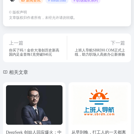
新闻资讯
# sbrdh.com
# 职场成长系列
©
版权声明
文章版权归作者所有，未经允许请勿转载。
上一篇
下一篇
你买了吗！金价大涨创历史新高
上班人导航SBRDH.COM正式上
国内足金首饰1克突破846元
线，助力职场人高效办公新体验
相关文章
DeepSeek 创始人回应爆火：中
从早到晚，打工人的一天都离