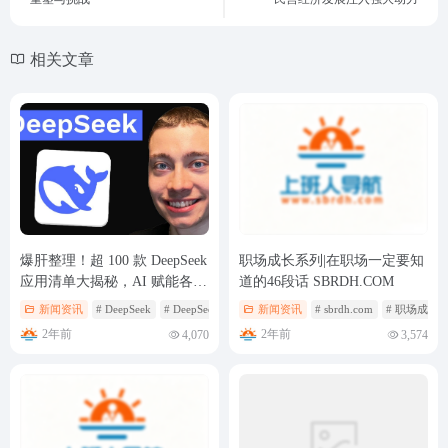
相关文章
爆肝整理！超 100 款 DeepSeek
职场成长系列|在职场一定要知
应用清单大揭秘，AI 赋能各领
道的46段话 SBRDH.COM
域新变革
新闻资讯
# DeepSeek
# DeepSeek应用
# DeepSeek应用清单
新闻资讯
# sbrdh.com
# 职场成长
2年前
2年前
4,070
3,574