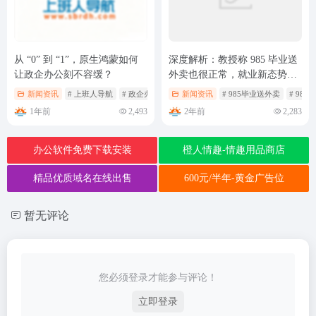
从 “0” 到 “1”，原生鸿蒙如何
深度解析：教授称 985 毕业送
让政企办公刻不容缓？
外卖也很正常，就业新态势引
发的思考与讨论
新闻资讯
# 上班人导航
# 政企办公
# 鸿蒙
新闻资讯
# 985毕业送外卖
# 98
1年前
2年前
2,493
2,283
办公软件免费下载安装
橙人情趣-情趣用品商店
精品优质域名在线出售
600元/半年-黄金广告位
暂无评论
您必须登录才能参与评论！
立即登录