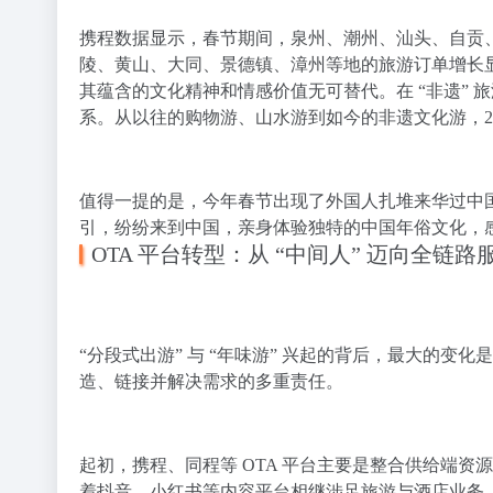
携程数据显示，春节期间，泉州、潮州、汕头、自贡
陵、黄山、大同、景德镇、漳州等地的旅游订单增长显
其蕴含的文化精神和情感价值无可替代。在 “非遗”
系。从以往的购物游、山水游到如今的非遗文化游，2
值得一提的是，今年春节出现了外国人扎堆来华过中
引，纷纷来到中国，亲身体验独特的中国年俗文化，
OTA 平台转型
：从 “中间人” 迈向全链路
“分段式出游” 与 “年味游” 兴起的背后，最大的变化
造、链接并解决需求的多重责任。
起初，携程、同程等 OTA 平台主要是整合供给端资
着抖音、小红书等内容平台相继涉足旅游与酒店业务，