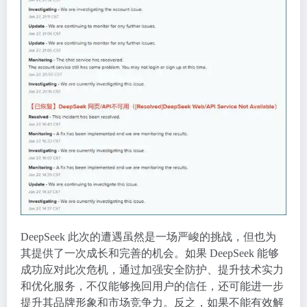
DeepSeek 此次的遭遇虽然是一场严峻的挑战，但也为
其提供了一次成长和完善的机会。如果 DeepSeek 能够
成功应对此次危机，通过加强安全防护、提升技术实力
和优化服务，不仅能够挽回用户的信任，还可能进一步
提升其品牌形象和市场竞争力。反之，如果不能有效解