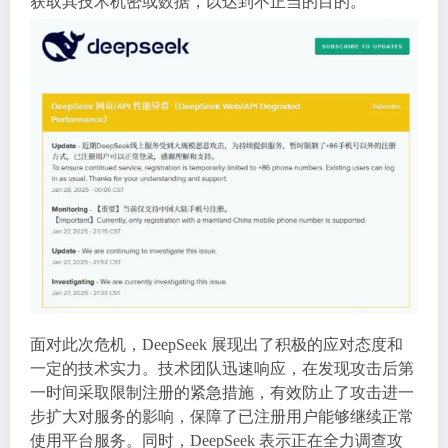
获取其技术机密或数据，以达到不正当的目的。
面对此次危机，DeepSeek 展现出了积极的应对态度和
一定的技术实力。技术团队迅速响应，在发现攻击后第
一时间采取限制注册的紧急措施，有效防止了攻击进一
步扩大对服务的影响，保障了已注册用户能够继续正常
使用平台服务。同时，DeepSeek 表示正在全力调查攻