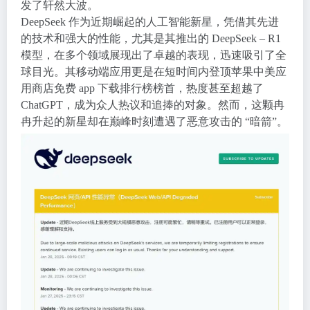
发了轩然大波。
DeepSeek 作为近期崛起的人工智能新星，凭借其先进
的技术和强大的性能，尤其是其推出的 DeepSeek – R1
模型，在多个领域展现出了卓越的表现，迅速吸引了全
球目光。其移动端应用更是在短时间内登顶苹果中美应
用商店免费 app 下载排行榜榜首，热度甚至超越了
ChatGPT，成为众人热议和追捧的对象。然而，这颗冉
冉升起的新星却在巅峰时刻遭遇了恶意攻击的 “暗箭”。