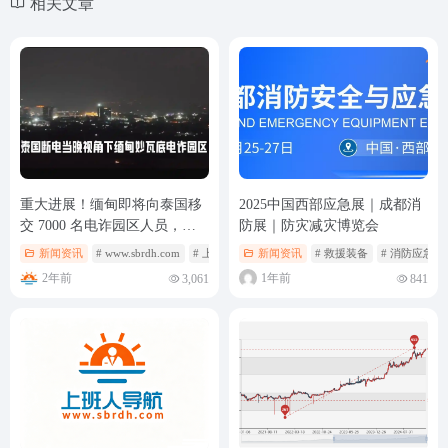
相关文章
重大进展！缅甸即将向泰国移
2025中国西部应急展｜成都消
交 7000 名电诈园区人员，跨
防展｜防灾减灾博览会
境反诈行动取得关键突破
新闻资讯
# www.sbrdh.com
# 上班人导航
新闻资讯
# 电诈园区
# 救援装备
# 消防应急
2年前
1年前
3,061
841