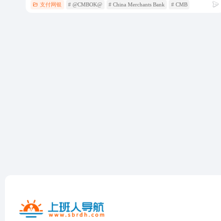
支付网银
# @CMBOK@
# China Merchants Bank
# CMB