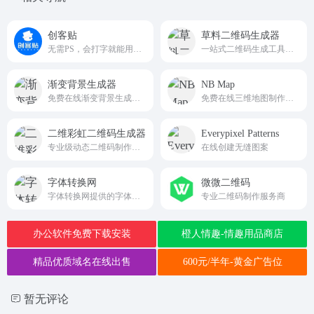
创客贴
草料二维码生成器
无需PS，会打字就能用的图片、视频编辑器
一站式二维码生成工具，免费可用。cli.im
渐变背景生成器
NB Map
免费在线渐变背景生成器，轻松创建和下载漂亮的渐变背景图片。支持自定义颜色、角度和尺寸，可导出多种格式。sbrdh.com
免费在线三维地图制作工具
二维彩虹二维码生成器
Everypixel Patterns
专业级动态二维码制作与数据追踪平台
在线创建无缝图案
字体转换网
微微二维码
字体转换网提供的字体转换器包含非主流字体转换器、繁体字转换器、火星文转换器、个性字体转换器、艺术字体转换器以及甲骨文、大篆、小篆字体转换器等多种文字在线转换器。
专业二维码制作服务商
办公软件免费下载安装
橙人情趣-情趣用品商店
精品优质域名在线出售
600元/半年-黄金广告位
暂无评论