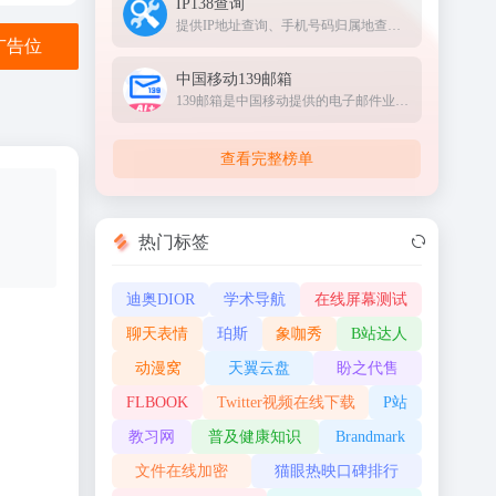
IP138查询
提供IP地址查询、手机号码归属地查询、邮政编码查询及身份证号码验证等服务
金广告位
中国移动139邮箱
139邮箱是中国移动提供的电子邮件业务，以手机号@139.com作为邮箱地址，来邮短信及时提醒,同时提供WEB、WAP、短彩信、APP等多种方式，随时随地收发邮件
查看完整榜单
热门标签
迪奥DIOR
学术导航
在线屏幕测试
聊天表情
珀斯
象咖秀
B站达人
动漫窝
天翼云盘
盼之代售
FLBOOK
Twitter视频在线下载
P站
教习网
普及健康知识
Brandmark
文件在线加密
猫眼热映口碑排行