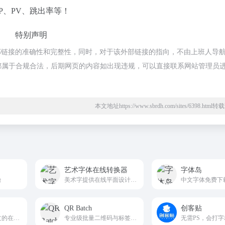
P、PV、跳出率等！
特别声明
部链接的准确性和完整性，同时，对于该外部链接的指向，不由上班人导
的内容，都属于合规合法，后期网页的内容如出现违规，可以直接联系网站管理员
本文地址https://www.sbrdh.com/sites/6398.htm
艺术字体在线转换器
字体岛
台
美术字提供在线平面设计，艺术字体在线转换，艺术字在线生成，字体描边，字体特效，字体投影，字体立体效果，字体加粗，字体渐变，字体倾斜，字体特效，字体填充，banner图设计、广告店招在线设计！
QR Batch
创客贴
专业、免费、全中文的在线打印纸自定义生成工具
专业级批量二维码与标签在线生成平台