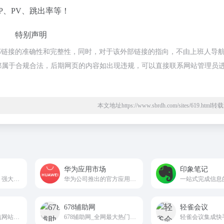
P、PV、跳出率等！
特别声明
部链接的准确性和完整性，同时，对于该外部链接的指向，不由上班人导
的内容，都属于合规合法，后期网页的内容如出现违规，可以直接联系网站管理员
本文地址https://www.sbrdh.com/sites/619.htm
华为应用市场
印象笔记
轻松共享任何内容、强大的交互能力、智能会议纪要和多端友好流畅的开会体验，让开会交流更充分，大幅提升组织合作和生产力。
华为公司推出的官方应用分发平台
678辅助网
轻雀会议
实用的办公生活导航网站bgrdh.com
678辅助网_全网最大热门游戏我爱辅助网免费资源分享,专注各类资源整合,单机游戏,活动线报,网络新闻，免费资源,大型网游经典游戏，网络热门技术游戏辅助外挂交流与分享。