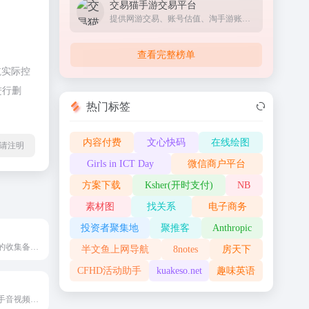
交易猫手游交易平台
提供网游交易、账号估值、淘手游账号、装备道具交易、买号卖号、游戏代练、苹果代充值、游戏充值、首充号等服务，手游交易就上交易猫官网
查看完整榜单
航实际控
进行删
热门标签
内容付费
文心快码
在线绘图
l转载请注明
Girls in ICT Day
微信商户平台
方案下载
Ksher(开时支付)
NB
素材图
找关系
电子商务
投资者聚集地
聚推客
Anthropic
一站式完成信息的收集备份、高效记录、分享和永久保存。
半文鱼上网导航
8notes
房天下
CFHD活动助手
kuakeso.net
趣味英语
轻雀会议集成快手音视频和特效服务，无需安装客户端，即可纵享稳定流畅的视频会议体验