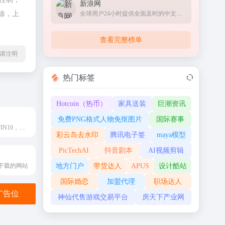
新浪网
除，上
全球用户24小时提供全面及时的中文资讯
查看完整榜单
l转载请注明
热门标签
Hotcoin（热币）
家具送装
巨潮资讯
免费PNG格式人物免抠图片
国际赛事
专注于WIN7，WIN10，WIN11，封装系统，重装系统，系统教程，系统下载，资源分享等的网站
彩云岛去水印
腾讯电子签
maya模型
PicTechAI
抖音剧本
AI视频剪辑
下载的网站
地方门户
带货达人
APUS
设计酷站
国际婚恋
加盟代理
职场达人
金广告位
神仙代售游戏交易平台
房天下产业网