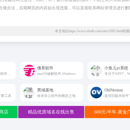
，都属于合规合法，后期网页的内容如出现违规，可以直接联系网站管理员进行删
本文地址https://www.sbrdh.com/sites/1001.htm
佛系软件
小鱼儿yr系统
Windows有用的免费软件分享下载
macOS破解软件,Windows破解软件,音频插件,视频插件,图像插件
黑域基地
OldVersion
引擎工具
收录良心软件的栖息之地。提供最新纯净软件、优秀实用等精品软件，每个软件评测都极其用心，保证软件的安全与可用性！
提供旧版本软件
商店
精品优质域名在线出售
600元/半年-黄