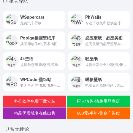
相关导航
WSupercars
PhWalls
免费汽车壁纸
专注于收集和提供全球主流智能手机品牌官方内置壁纸的高质量资源网站
Poolga插画壁纸库
必应壁纸｜必应美图
插画师创作c的艺术插图的壁纸e库
超高质量的必应壁纸与必应美图，你可以查看每日精彩的官方必应壁纸，查看明天必应壁纸，也可下载必应4K壁纸，获取必应壁纸API,下载必应手机壁纸和进行必应壁纸投稿。
4k壁纸
轻壁纸
提供4k壁纸,5k壁纸,带鱼屏壁纸,宽屏壁纸,电脑桌面壁纸,4k游戏动漫卡通壁纸等各种高清壁纸下载
提供最新最全4K壁纸,4K手机壁纸,4K高清壁纸,4K,5K,8K壁纸
WPCoder壁纸站
暖糖壁纸
专为全面屏18:9,19:9手机适配的免费超清壁纸图片下载网站
电脑桌面壁纸网站，精选高清全屏壁纸，专注美化您的电脑桌面。
办公软件免费下载安装
橙人情趣-情趣用品商店
精品优质域名在线出售
600元/半年-黄金广告位
暂无评论