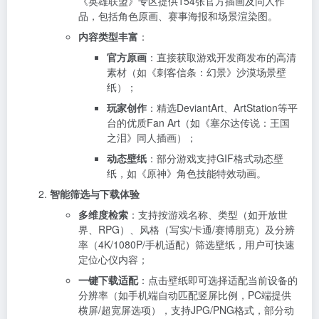
《英雄联盟》专区提供154张官方插画及同人作
品，包括角色原画、赛事海报和场景渲染图。
内容类型丰富
：
官方原画
：直接获取游戏开发商发布的高清
素材（如《刺客信条：幻景》沙漠场景壁
纸）；
玩家创作
：精选DeviantArt、ArtStation等平
台的优质Fan Art（如《塞尔达传说：王国
之泪》同人插画）；
动态壁纸
：部分游戏支持GIF格式动态壁
纸，如《原神》角色技能特效动画。
智能筛选与下载体验
多维度检索
：支持按游戏名称、类型（如开放世
界、RPG）、风格（写实/卡通/赛博朋克）及分辨
率（4K/1080P/手机适配）筛选壁纸，用户可快速
定位心仪内容；
一键下载适配
：点击壁纸即可选择适配当前设备的
分辨率（如手机端自动匹配竖屏比例，PC端提供
横屏/超宽屏选项），支持JPG/PNG格式，部分动