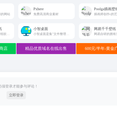
Pxhere
Poolga插画
源的网站
免费高清商业素材
纸
小智桌面
网易千千壁纸
Windows桌面动态壁纸软件。可爱的鹿鸣等你唤醒~
小智桌面是集“文件整理、文件搜索、待办提醒、桌面壁纸”为一体的一站式电脑桌面管理美化软件
商店
精品优质域名在线出售
600元/半年-黄
必须登录才能参与评论！
立即登录