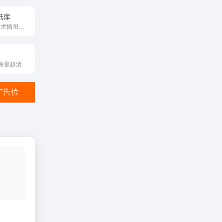
壁纸库
插画师创作c的艺术插图的壁纸e库
网易自研的拥有海量超清动态壁纸、壁纸编辑器的桌面美化软件
金广告位