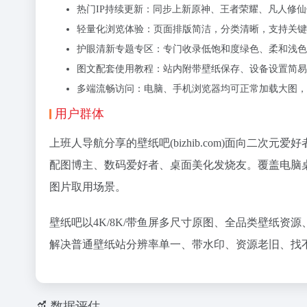
热门IP持续更新：同步上新原神、王者荣耀、凡人修
轻量化浏览体验：页面排版简洁，分类清晰，支持关键
护眼清新专题专区：专门收录低饱和度绿色、柔和浅色
图文配套使用教程：站内附带壁纸保存、设备设置简易
多端流畅访问：电脑、手机浏览器均可正常加载大图，
用户群体
上班人导航分享的壁纸吧(bizhib.com)面向二
配图博主、数码爱好者、桌面美化发烧友。覆盖电脑桌
图片取用场景。
壁纸吧以4K/8K/带鱼屏多尺寸原图、全品类壁纸资
解决普通壁纸站分辨率单一、带水印、资源老旧、找
数据评估