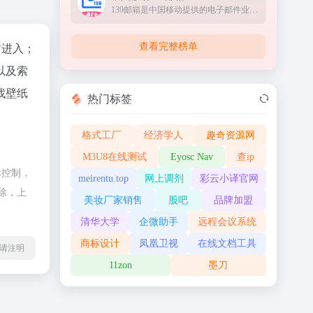
139邮箱是中国移动提供的电子邮件业务，以手机号@139.com作为邮箱地址，来邮短信及时提醒,同时提供WEB、WAP、短彩信、APP等多种方式，随时随地收发邮件
查看完整榜单
"进入；
以及索
找壁纸
热门标签
格式工厂
经济学人
趣奇资源网
M3U8在线测试
Eyosc Nav
查ip
际控制，
meirentu.top
网上调剂
彩云小译官网
除，上
美妆厂家销售
股吧
品牌加盟
清华大学
企微助手
远程会议系统
商标设计
凤凰卫视
在线文档工具
l转载请注明
11zon
墨刀