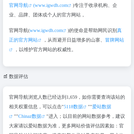
官网导航
(www.igwdh.com
)专注于收录机构、企
业、品牌、团体或个人的官方网站，
官网导航(
www.igwdh.com
)的使命是帮助网民识别
真
正的官方网站
，从而避开日益增多的山寨、
冒牌网站
，以维护官方网站的权威性。
数据评估
官网导航浏览人数已经达到1,659，如你需要查询该站的
相关权重信息，可以点击"
5118数据
""
爱站数据
""
Chinaz数据
"进入；以目前的网站数据参考，建议
大家请以爱站数据为准，更多网站价值评估因素如：官