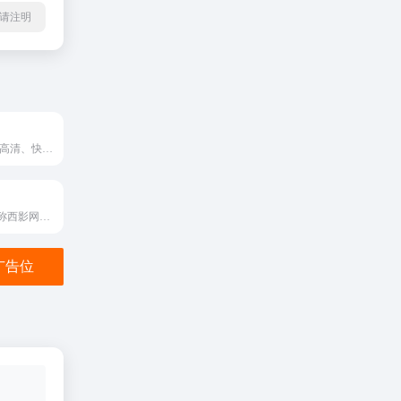
l转载请注明
映客直播,实时、高清、快捷、流畅的视频直播平台,中国全新的视频社交媒体,明星大咖、网络红人、时尚娱乐、高颜值、视频交友等尽在映客直播app
西影影视网（简称西影网）是具有国家广电总局颁发的信息网络传播视听节目许可证，由西部电影集团主办，面向全球弘扬中国影视文化的网络视听平台。西影网是以影视专业为方向，以传统文化为内核，网站内容包含60年西影历史底蕴的大量珍贵影像资料，以及具有市场化版权运营的电影、电视剧、文化、纪录片、原创、榜样、体育、旅游、教育、音乐、圈子等方向。
金广告位