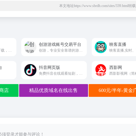
本文地址https://www.sbrdh.com/sites/339.htm
创游游戏账号交易平台
映客直播
提供跳舞舞蹈视频下载，舞蹈图片、舞蹈论文等舞蹈教学资源，开设幼儿、少儿、民族、中老年等多个舞蹈专题，为您的舞蹈教学提供便捷！
创游，专业安全靠谱的游戏账号交易平台，找回包赔，永久担保。涵盖了王者荣耀，和平精英，英雄联盟lol，穿越火线cf，地下城dnf，幻唐志等游戏的游戏账号交易，守护了成千上万的游戏账号交易安全，为广大游戏爱好者提供了高效便捷的游戏账号交易服务。
台
抖音网页版
西影网
免费抖音在线观看短剧，电影，电视剧，直播，短视频等内容douyin.com
商店
精品优质域名在线出售
600元/半年-黄
必须登录才能参与评论！