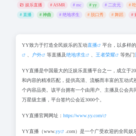
# ASMR
# mc
# yy
# 二次元
# 
娱乐直播
# 直播
# 神曲
# 绝地求生
# 脱口秀
# 舞蹈
#
YY致力于打造全民娱乐的互动
直播
平台，以多样
、
户外
等直播及
绝地求生
、
王者荣耀
等热门
YY直播是中国最大的泛娱乐直播平台之一，成立于20
和内容的精准匹配，提供高清、流畅而丰富的互动式
个内容品类。该平台拥有一个由用户、主播及公会共同组
万星级主播，平台签约公会近3000个。
YY直播官网网址：
https://www.yy.com/
YY直播（www.
yy
.com）是一个广受欢迎的全民