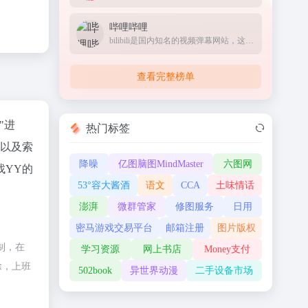
哔哩哔哩
bilibili是国内知名的视频弹幕网站，这里有及时的动漫新番，活跃的ACG氛围，有创意的Up主。大家可以在这里找到许多欢乐。
查看完整榜单
"进
热门标签
录以及索
降噪
亿图脑图MindMaster
六图网
找YY的
53°容大酱酒
语文
CCA
土味情话
澎湃
微群管家
修图服务
日用
密马游戏交易平台
邮箱注册
图片版权
制，在
学习资源
网上书店
Money支付
除，上班
502book
异世界动漫
二手设备市场