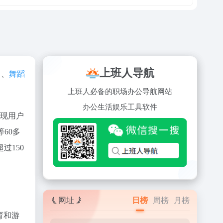
上班人导航
、
舞蹈
上班人必备的职场办公导航网站
办公
生活
娱乐
工具
软件
实现用户
60多
过150
网址
日榜
周榜
月榜
育和游