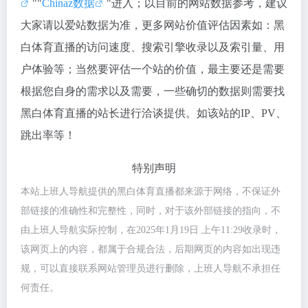
""
Chinaz数据
"进入；以目前的网站数据参考，建议
大家请以爱站数据为准，更多网站价值评估因素如：黑
白体育直播的访问速度、搜索引擎收录以及索引量、用
户体验等；当然要评估一个站的价值，最主要还是需要
根据您自身的需求以及需要，一些确切的数据则需要找
黑白体育直播的站长进行洽谈提供。如该站的IP、PV、
跳出率等！
特别声明
本站上班人导航提供的黑白体育直播都来源于网络，不保证外
部链接的准确性和完整性，同时，对于该外部链接的指向，不
由上班人导航实际控制，在2025年1月19日 上午11:29收录时，
该网页上的内容，都属于合规合法，后期网页的内容如出现违
规，可以直接联系网站管理员进行删除，上班人导航不承担任
何责任。