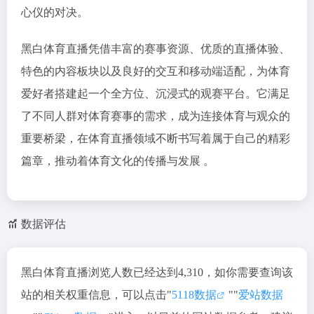
心仪的对决。
黑白体育直播凭借丰富的赛事资源、优质的直播体验、
特色的内容板块以及良好的交互和移动端适配，为体育
爱好者搭建起一个全方位、沉浸式的观赛平台。它满足
了不同人群对体育赛事的需求，成为连接体育与观众的
重要桥梁，在体育直播领域不断书写着属于自己的精彩
篇章，推动着体育文化的传播与发展 。
数据评估
黑白体育直播浏览人数已经达到4,310，如你需要查询该
站的相关权重信息，可以点击"
5118数据
""
爱站数据