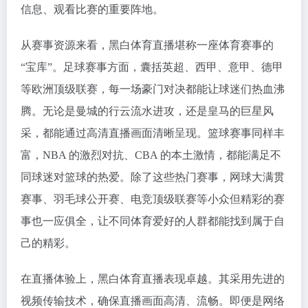
信息、观看比赛的重要阵地。
从赛事资源来看，黑白体育直播堪称一座体育赛事的
“宝库”。足球赛事方面，囊括英超、西甲、意甲、德甲
等欧洲顶级联赛，每一场豪门对决都能让球迷们热血沸
腾。无论是曼城的行云流水进攻，还是皇马的巨星风
采，都能通过高清直播画面清晰呈现。篮球赛事同样丰
富，NBA 的激烈对抗、CBA 的本土激情，都能满足不
同球迷对篮球的热爱。除了这些热门赛事，网球大满贯
赛事、羽毛球公开赛、电竞顶级联赛等小众但精彩的赛
事也一应俱全，让不同体育爱好的人群都能找到属于自
己的精彩。
在直播体验上，黑白体育直播表现卓越。其采用先进的
视频传输技术，确保直播画面高清、流畅。即便是网络