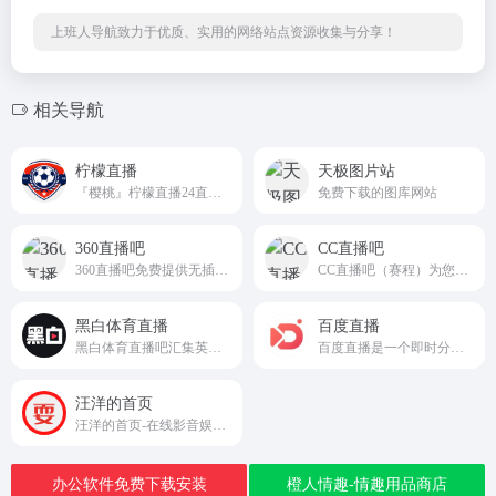
上班人导航致力于优质、实用的网络站点资源收集与分享！
相关导航
柠檬直播
天极图片站
『樱桃』柠檬直播24直播网是一个足球球迷们的体育爱好者家园，对于喜欢看免费的⚽足球直播、篮球直播、NBA直播、24直播网看体育英超直播流畅，是国内最好的体育直播网站之一，提供绿色安全的足球赛事直播，还有篮球直播、世界杯直播、NBA直播等一系列比赛在线免费观看，柠檬直播体育吧,篮球直播无插件在线观看免费,意甲直播,热门高清直播免费！
免费下载的图库网站
360直播吧
CC直播吧
360直播吧免费提供无插件的篮球NBA直播,以及足球直播在线观看免费录像回放!让您无需亲临现场也能高清低调看jrs直播、足球直播、篮球直播!看体育直播就上360直播网站!
CC直播吧（赛程）为您提供一个专业的足球直播观看网站，免费在线观看欧洲杯直播、足球直播、英超直播、意甲直播、西甲直播、nba在线直播、高清足球录像集锦回放完整版等众多及全面的服务。每日都会为您带来高清的足球赛事直播，随时都能欣赏到您最喜爱的球队的精彩比赛。
黑白体育直播
百度直播
黑白体育直播吧汇集英超直播吧,足球直播,NBA直播,体育直播,篮球直播,NBA录像回放,欧洲杯直播,亚洲杯直播,CCTV5在线直播,24小时不间断更新,提供全面的jrs直播(无插件)直播极速体育回放！
百度直播是一个即时分享新知、经验、见识，陪伴用户收获与成长的直播平台。目前用户可通过百度百家号开播，百家号是全球最大中文搜索引擎百度为内容创作者提供的内容发布、内容变现和粉丝管理平台。通过百家号开直播功能和第三方推拉流方式，用户可以在百度平台实时分享新知，与世界进行直接对话。百度直播致力于打造成最
汪洋的首页
汪洋的首页-在线影音娱乐休闲
办公软件免费下载安装
橙人情趣-情趣用品商店