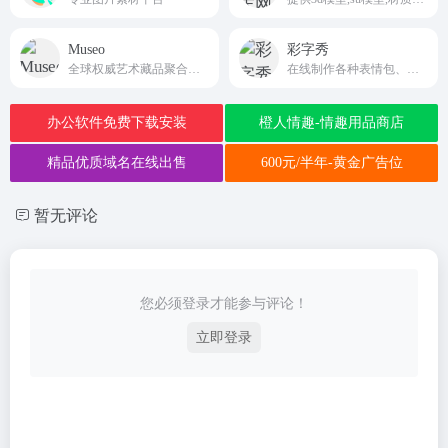
Museo
彩字秀
全球权威艺术藏品聚合可视化搜索引擎
在线制作各种表情包、搞笑图片、QQ微信表情图片、纯文字表情、闪字、搞笑动态表情图片、搞笑网络证件；简单易用带字的装逼搞笑图片生成器；让聊天更有趣。
办公软件免费下载安装
橙人情趣-情趣用品商店
精品优质域名在线出售
600元/半年-黄金广告位
暂无评论
您必须登录才能参与评论！
立即登录