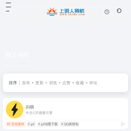
聊天表情
共 1 篇网址
排序
发布
更新
浏览
点赞
收藏
评论
闪萌
中文GIF搜索引擎
其他素材
# gif
# gif动图下载
# QQ表情包