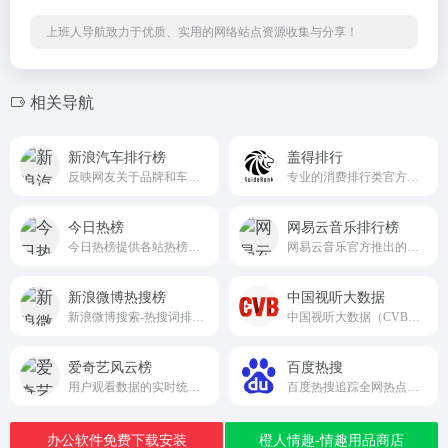
上班人导航致力于优质、实用的网络站点资源收集与分享！
相关导航
新浪汽车排行榜
盖得排行
反映网友关于品牌和车型的热度、销量、网友口碑等的综合评价
专业的消费排行类官方网站guiderank-app.com
今日热榜
网易云音乐排行榜
今日热榜提供各站热榜聚合：微信、今日头条、百度、知乎、V2EX、微博、贴吧、豆瓣、天涯、虎扑、Github、抖音...追踪全网热点、简单高效阅读。tophub.today
网易云音乐官方推出的音乐榜单综合页面
新浪微博热搜榜
中国视听大数据
新浪微博搜索-热搜词排行榜
中国视听大数据（CVB）是一个由国家广播电视总局主导建设的国家级项目，旨在通过大数据分析提供客观真实的视听数据
爱奇艺风云榜
百度热搜
用户观看数据的实时统计和排名的榜单
百度热搜追踪全网热点趋势top.baidu.com
办公软件免费下载安装
橙人情趣-情趣用品商店