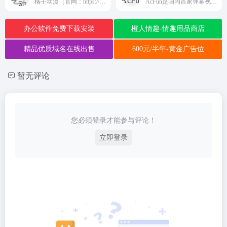
橘子动漫（官网：https://www.jzacg.com...
AcFun是国内首家弹幕视频网站，这里有全网独家动漫新番， 友好的弹幕氛围，有趣的UP主，好玩有科技感的虚拟偶像，年轻人都在用。
办公软件免费下载安装
橙人情趣-情趣用品商店
精品优质域名在线出售
600元/半年-黄金广告位
暂无评论
您必须登录才能参与评论！
立即登录