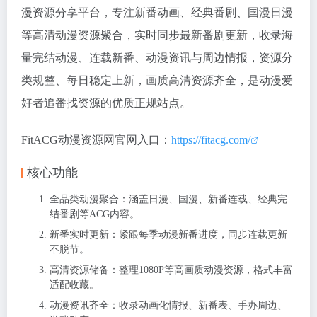
漫资源分享平台，专注新番动画、经典番剧、国漫日漫
等高清动漫资源聚合，实时同步最新番剧更新，收录海
量完结动漫、连载新番、动漫资讯与周边情报，资源分
类规整、每日稳定上新，画质高清资源齐全，是动漫爱
好者追番找资源的优质正规站点。
FitACG动漫资源网官网入口：
https://fitacg.com/
核心功能
全品类动漫聚合：涵盖日漫、国漫、新番连载、经典完
结番剧等ACG内容。
新番实时更新：紧跟每季动漫新番进度，同步连载更新
不脱节。
高清资源储备：整理1080P等高画质动漫资源，格式丰富
适配收藏。
动漫资讯齐全：收录动画化情报、新番表、手办周边、