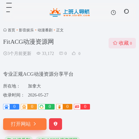
首页
•
影音娱乐
•
动漫番剧
•
正文
FitACG动漫资源网
收藏
0
3个月前更新
33,172
0
0
专业正规ACG动漫资源分享平台
所在地：
加拿大
收录时间：
2026-05-27
0
0
0
0
0
打开网站