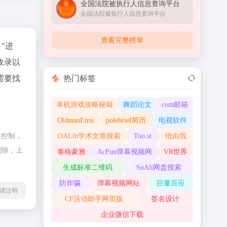
全国法院被执行人信息查询平台
全国法院被执行人信息查询平台
查看完整榜单
"进
收录以
热门标签
需要找
单机游戏攻略秘籍
舞蹈论文
com邮箱
OldmanEmu
polebrief简历
电视软件
OALib学术文章搜索
Too.st
纸由我
际控制，
删除，上
泰格豪雅
AcFun弹幕视频网
VR世界
生成标准二维码
SoAli网盘搜索
防诈骗
弹幕视频网站
巨量百应
l转载请注明
CF活动助手网页版
签名设计
企业微信下载