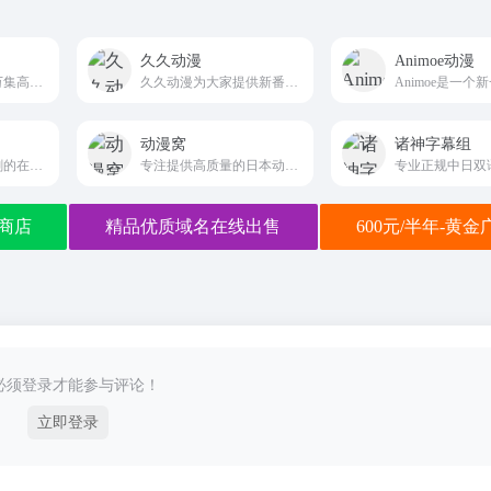
久久动漫
Animoe动漫
番茄动漫网拥有上万集高清晰画质的在线动漫，观看完全免费、无须注册、高速播放、更新及时的专业在线樱花动漫站，我们致力为所有动漫迷们提供最好看的动漫。
久久动漫为大家提供新番连载大量完结日漫热门国漫剧场动漫等动漫的在线观看！
动漫窝
诸神字幕组
专注于日本动漫番剧的在线观看平台
专注提供高质量的日本动漫资源，包括最新新番、经典动漫全集、热门日番
商店
精品优质域名在线出售
600元/半年-黄
必须登录才能参与评论！
立即登录