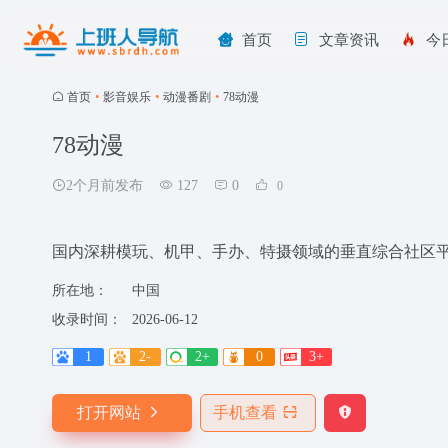
首页
文章资讯
今
首页
•
影音娱乐
•
动漫番剧
•
78动漫
78动漫
2个月前发布
127
0
0
国内深耕模玩、机甲、手办、特摄领域的垂直综合社区
所在地：
中国
收录时间：
2026-06-12
1
2-
2+
0
3+
打开网站
手机查看