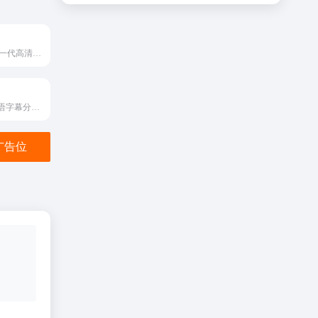
Animoe是一个新一代高清动漫在线播放站点，可为您提供高清、迅速、无广告打扰的优质观赏体验。
专业正规中日双语字幕分享平台
金广告位