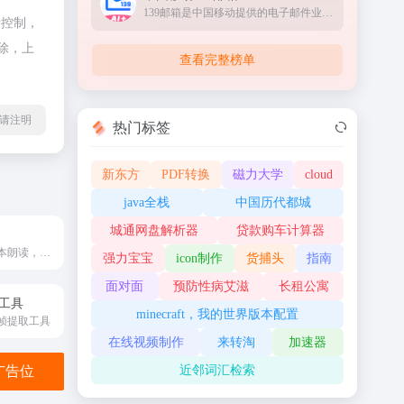
139邮箱是中国移动提供的电子邮件业务，以手机号@139.com作为邮箱地址，来邮短信及时提醒,同时提供WEB、WAP、短彩信、APP等多种方式，随时随地收发邮件
际控制，
除，上
查看完整榜单
l转载请注明
热门标签
新东方
PDF转换
磁力大学
cloud
java全栈
中国历代都城
城通网盘解析器
贷款购车计算器
文本转语音，文本朗读，让机器能够说话。
强力宝宝
icon制作
货捕头
指南
面对面
预防性病艾滋
长租公寓
帧工具
minecraft，我的世界版本配置
帧提取工具
在线视频制作
来转淘
加速器
近邻词汇检索
金广告位