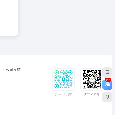
作
收录投稿
26°
扫码加QQ群
关注公众号