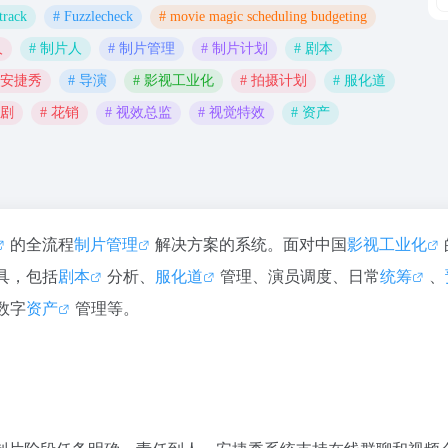
track
# Fuzzlecheck
# movie magic scheduling budgeting
人
# 制片人
# 制片管理
# 制片计划
# 剧本
 安捷秀
# 导演
# 影视工业化
# 拍摄计划
# 服化道
编剧
# 花销
# 视效总监
# 视觉特效
# 资产
的全流程
制片管理
解决方案的系统。面对中国
影视工业化
具，包括
剧本
分析、
服化道
管理、演员调度、日常
统筹
、
数字
资产
管理等。