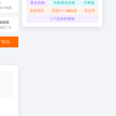
具
美女自拍
伦敦黄金价格
完整版
快速获取高清无水印视频和图片，支持多平台解析，免费在线使用。
差旅用车
在线SVG编辑器
异业邦
U77总有好游戏
视频截图
截图工具
金广告位