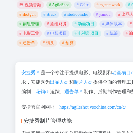
# AgileShot
# Celtx
# cgteamwork
# f
视频音频
# shotgun
# strack
# studiobinder
# yamdu
# 出品
# 剧组管理
# 剧组财务
# 动画项目
# 媒体版本
#
# 电影工业
# 电影项目
# 电视剧项目
# 统筹
# 
# 通告单
# 镜头
# 预算
安捷秀
是一个专注于提供电影、电视剧和
动画项目
求，安捷秀为
出品人
和
制片人
提供全面的管理工
编制、
花销
追踪、
通告单
制作、后期制作管理和
安捷秀官网网址：
https://agileshot.vsochina.com/cn/
安捷秀制片管理功能