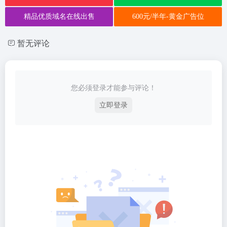
精品优质域名在线出售
600元/半年-黄金广告位
暂无评论
您必须登录才能参与评论！
立即登录