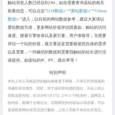
触站浏览人数已经达到194，如你需要查询该站的相关
权重信息，可以点击"
5118数据
""
爱站数据
""
Chinaz
数据
"进入；以目前的网站数据参考，建议大家请以
爱站数据为准，更多网站价值评估因素如：触站的访问
速度、搜索引擎收录以及索引量、用户体验等；当然要
评估一个站的价值，最主要还是需要根据您自身的需求
以及需要，一些确切的数据则需要找触站的站长进行洽
谈提供。如该站的IP、PV、跳出率等！
特别声明
本站上班人导航提供的触站都来源于网络，不保证外部链接的
准确性和完整性，同时，对于该外部链接的指向，不由上班人
导航实际控制，在2026年5月17日 上午11:59收录时，该网页上
的内容，都属于合规合法，后期网页的内容如出现违规，可以
直接联系网站管理员进行删除，上班人导航不承担任何责任。