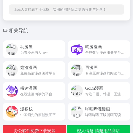
上班人导航致力于优质、实用的网络站点资源收集与分享！
相关导航
动漫屋
咚漫漫画
为看漫画的人而生
全球数字漫画服务平台，咚漫提供每日更新超过200个高清正版免费漫画，立志于为用户提供独家优质原创漫画，成为更适合二次元用户的漫画内容平台。
炮渣漫画
再漫画
免费高清漫画阅读平台
专注原创漫画的阅读与创作平台
极速漫画
GoDa漫画
在线漫画阅读的平台
专注日漫、韩漫、国漫的免费漫画阅读平台
漫客栈
哔哩哔哩漫画
中国领先的原创漫画平台，七年来积累了大量的签约作者和好看的漫画作品，斗破苍穹漫画、斗罗大陆漫画，更有APP和漫画下载等精彩内容等你发现，看漫画，就来漫客栈！
哔哩哔哩正版漫画阅读平台, 海量官方漫画连载在线观看, 二次元动漫迷的追漫神器
办公软件免费下载安装
橙人情趣-情趣用品商店