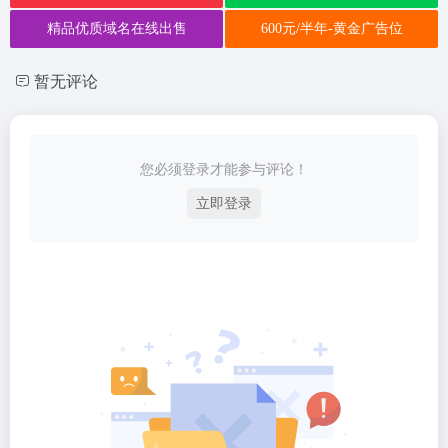
精品优质域名在线出售
600元/半年-黄金广告位
暂无评论
您必须登录才能参与评论！
立即登录