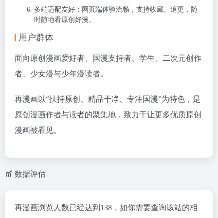
多端适配友好：网页端体验流畅，支持收藏、追更，随
时随地看原创好漫。
用户群体
面向原创漫画爱好者、国漫支持者、学生、二次元创作
者、少女漫与少年漫读者。
再漫画以“扶持原创、精品干净、专注国漫”为特色，是
原创漫画作者与读者的聚集地，致力于让更多优质原创
漫画被看见。
数据评估
再漫画浏览人数已经达到138，如你需要查询该站的相