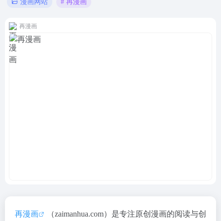
# 再漫画
漫画网站
再漫画
再漫画
（zaimanhua.com）是专注原创漫画的阅读与创