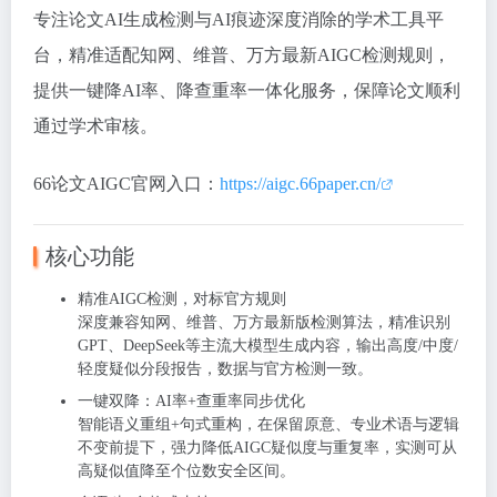
专注
论文AI生成检测与AI痕迹深度消除
的学术工具平
台，精准适配知网、维普、万方最新AIGC检测规则，
提供一键降AI率、降查重率一体化服务，保障论文顺利
通过学术审核。
66论文AIGC官网入口：
https://aigc.66paper.cn/
核心功能
精准AIGC检测，对标官方规则
深度兼容知网、维普、万方最新版检测算法，精准识别
GPT、DeepSeek等主流大模型生成内容，输出
高度/中度/
轻度疑似分段报告
，数据与官方检测一致。
一键双降：AI率+查重率同步优化
智能语义重组+句式重构，在保留原意、专业术语与逻辑
不变前提下，
强力降低AIGC疑似度与重复率
，实测可从
高疑似值降至个位数安全区间。