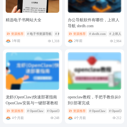
精选电子书网站大全
办公导航软件有哪些，上班人
导航 sbrdh.com
资源推荐
# 电子书资源导航
# 精选电子书网站大全
资源推荐
# sbrdh.com
# 上班人导
1年前
2年前
1,318
2,964
龙虾(OpenClaw)快速部署指南
openclaw教程，手把手教你从0
OpenClaw安装与一键部署教程
到1部署完成
资源推荐
# OpenClaw
# OpenClaw安装
# 龙虾（OpenClaw）快速部署指南
资源推荐
# OpenClaw
# OpenCla
4个月前
4个月前
248
212