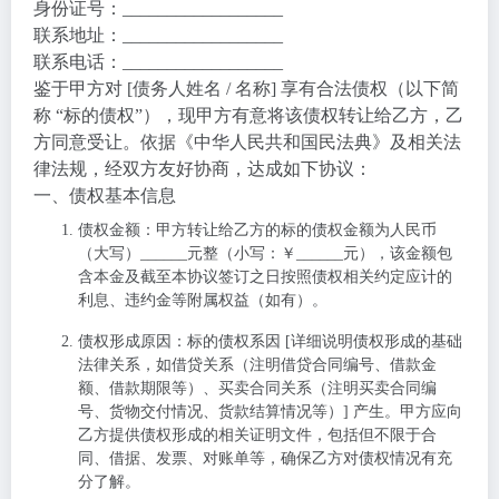
身份证号：__________________
联系地址：__________________
联系电话：__________________
鉴于甲方对 [债务人姓名 / 名称] 享有合法债权（以下简
称 “标的债权”），现甲方有意将该债权转让给乙方，乙
方同意受让。依据《中华人民共和国民法典》及相关法
律法规，经双方友好协商，达成如下协议：
一、债权基本信息
债权金额
：甲方转让给乙方的标的债权金额为人民币
（大写）______元整（小写：￥______元），该金额包
含本金及截至本协议签订之日按照债权相关约定应计的
利息、违约金等附属权益（如有）。
债权形成原因
：标的债权系因 [详细说明债权形成的基础
法律关系，如借贷关系（注明借贷合同编号、借款金
额、借款期限等）、买卖合同关系（注明买卖合同编
号、货物交付情况、货款结算情况等）] 产生。甲方应向
乙方提供债权形成的相关证明文件，包括但不限于合
同、借据、发票、对账单等，确保乙方对债权情况有充
分了解。