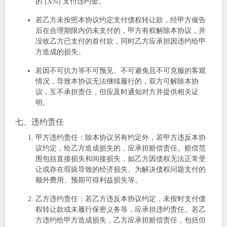
的 [X%] 支付违约金。
若乙方未按照本协议约定支付债权转让款，经甲方催告
后在合理期限内仍未支付的，甲方有权解除本协议，并
没收乙方已支付的首付款，同时乙方应承担因违约给甲
方造成的损失。
若因不可抗力等不可预见、不可避免且不可克服的客观
情况，导致本协议无法继续履行的，双方可解除本协
议，互不承担责任，但应及时通知对方并提供相关证
明。
七、违约责任
甲方违约责任
：除本协议另有约定外，若甲方违反本协
议约定，给乙方造成损失的，应承担赔偿责任。赔偿范
围包括直接损失和间接损失，如乙方因债权无法正常受
让或存在瑕疵导致的经济损失、为解决债权问题支付的
额外费用、预期可得利益损失等。
乙方违约责任
：若乙方违反本协议约定，未按时支付债
权转让款或未履行保密义务等，应承担违约责任。若乙
方违约给甲方造成损失，乙方应承担赔偿责任，包括但