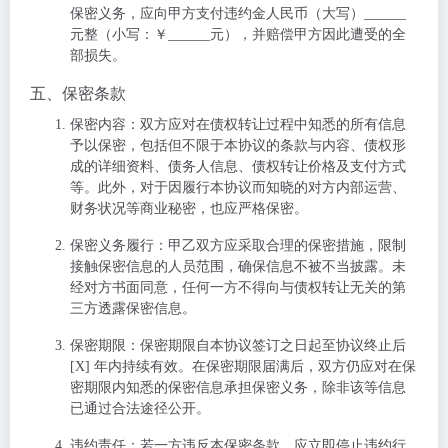
保密义务，应向甲方支付违约金人民币（大写）______
元整（小写：￥______元），并赔偿甲方因此遭受的全
部损失。
五、保密条款
保密内容
：双方应对在债权转让过程中知悉的所有信息
予以保密，包括但不限于本协议的条款与内容、债权形
成的详细资料、债务人信息、债权转让价格及支付方式
等。此外，对于因履行本协议而知晓的对方内部运营、
财务状况等商业秘密，也应严格保密。
保密义务履行
：甲乙双方应采取合理的保密措施，限制
接触保密信息的人员范围，确保信息不被不当披露。未
经对方书面同意，任何一方不得向与债权转让无关的第
三方透露保密信息。
保密期限
：保密期限自本协议签订之日起至协议终止后
[X] 年内持续有效。在保密期限届满后，双方仍应对在保
密期限内知悉的保密信息承担保密义务，除非该等信息
已通过合法途径公开。
违约责任
：若一方违反本保密条款，应立即停止违约行