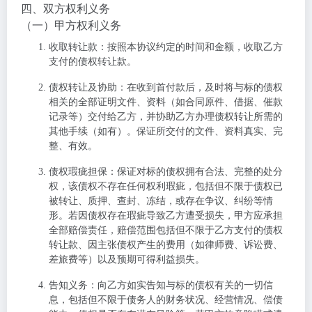
四、双方权利义务
（一）甲方权利义务
收取转让款
：按照本协议约定的时间和金额，收取乙方
支付的债权转让款。
债权转让及协助
：在收到首付款后，及时将与标的债权
相关的全部证明文件、资料（如合同原件、借据、催款
记录等）交付给乙方，并协助乙方办理债权转让所需的
其他手续（如有）。保证所交付的文件、资料真实、完
整、有效。
债权瑕疵担保
：保证对标的债权拥有合法、完整的处分
权，该债权不存在任何权利瑕疵，包括但不限于债权已
被转让、质押、查封、冻结，或存在争议、纠纷等情
形。若因债权存在瑕疵导致乙方遭受损失，甲方应承担
全部赔偿责任，赔偿范围包括但不限于乙方支付的债权
转让款、因主张债权产生的费用（如律师费、诉讼费、
差旅费等）以及预期可得利益损失。
告知义务
：向乙方如实告知与标的债权有关的一切信
息，包括但不限于债务人的财务状况、经营情况、偿债