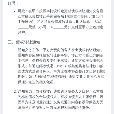
账号：__________________
尾款
：在甲方按照本协议约定完成债权转让通知义务且
乙方确认债权转让手续完备后 [尾款支付期限，如 10 个
工作日内]，乙方将剩余债权转让款，即人民币（大写）
______元整（小写：￥______元）支付至甲方上述指定
账户。
三、债权转让通知
通知义务主体
：甲方负责向债务人发出债权转让通知，
通知内容应包括债权转让的事实、转让方与受让方的基
本信息、债权金额及支付要求等。通知方式应采用书面
形式，并通过邮政快递（EMS）或其他具有法律效力的
送达方式送达债务人。甲方应在本协议签订之日起 [通知
期限，如 15 日内] 完成债权转让通知义务，并向乙方提
供通知送达的相关凭证。
通知效力
：自债权转让通知送达债务人之日起，乙方成
为标的债权的合法债权人，有权向债务人主张债权。若
因甲方未及时履行通知义务或通知内容有误导致乙方无
法顺利行使债权，甲方应承担相应的赔偿责任。