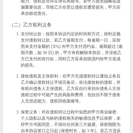
能力、债权是否存在潜在风险等。若甲方故意隐瞒或遗
漏重要信息，导致乙方在受让债权后遭受损失，甲方应
承担赔偿责任。
（二）乙方权利义务
支付转让款
：按照本协议约定的时间和方式，按时足额
支付债权转让款。若乙方逾期支付，每逾期一日，应按
照未支付金额的 [X%] 向甲方支付违约金。逾期超过 [逾
期天数，如 30 日] 的，甲方有权解除本协议，并没收乙
方已支付的首付款，同时乙方应承担因违约给甲方造成
的损失。
接收债权及主张权利
：在甲方完成债权转让通知义务且
乙方确认债权转让手续完备后，依法接收标的债权，并
有权向债务人主张债权。乙方应自行承担向债务人主张
债权过程中可能产生的风险和费用，包括但不限于债务
人无偿还能力、债权回收困难等。
保密义务
：对在债权转让过程中知悉的甲方商业秘密、
个人隐私以及与标的债权相关的敏感信息予以保密，未
经甲方书面同意，不得向任何第三方披露。保密期限为
自本协议签订之日起 [保密时长，如 3 年]。若乙方违反