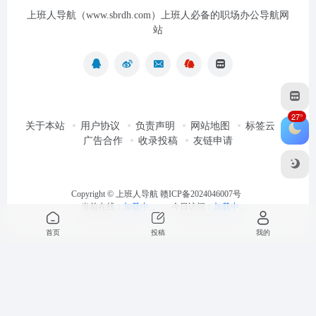
上班人导航（www.sbrdh.com）上班人必备的职场办公导航网
站
27°
关于本站
用户协议
负责声明
网站地图
标签云
广告合作
收录投稿
友链申请
Copyright ©
上班人导航
赣ICP备2024046007号
当前在线：
加载中...
今日访问：
加载中...
首页
投稿
我的
最近浏览
清空