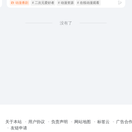
动漫番剧
# 二次元爱好者
# 动漫资源
# 在线动漫观看
没有了
关于本站
用户协议
负责声明
网站地图
标签云
广告合
友链申请