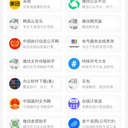
美团
微信公众平台
业务涵盖餐饮外卖、酒店预订、旅游、到店餐饮、生鲜零售等多个领域
微信公众平台，给个人、企业和组织提供业务服务与用户管理能力的全新服务平台。
网易云音乐
微信网页版
专注于发现与分享的音乐产品
微信网页版
中国执行信息公开网
色号颜色在线查询
提供全国法院执行案件的相关信息查询服务
专注于色彩管理与色彩查询的专业线上平台
微信文件传输助手
特殊符号大全
微信文件传输助手网页版入口
特殊符号大全,花样符号图案大全
办公软件下载(集)
豆包
覆盖设计、办公、开发、工业、理科、装机工具等全品类软件，版本齐全、教程配套、下载便捷
答疑解惑，提供灵感，辅助创作
中国裁判文书网
在线计算器
中国裁判文书网是中国最高人民法院于2013年7月1日建立的全国统一的裁判文书公开平台
免费在线计算器聚合平台jsq3000.com
微信发票助手
发个东西(公司P2P)
微信官方出品发票管理小程序
公司临时资料互传工具