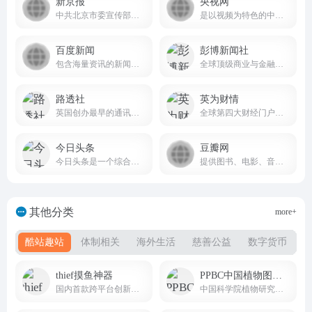
新京报
央视网
中共北京市委宣传部主管主办的综合性新闻资讯平台
是以视频为特色的中央重点新闻网站
百度新闻
彭博新闻社
包含海量资讯的新闻服务平台
全球顶级商业与金融信息综合平台
路透社
英为财情
英国创办最早的通讯社，也是全球四大通讯社之一
全球第四大财经门户网站Investing.com的中文官方平台
今日头条
豆瓣网
今日头条是一个综合性的信息服务平台
提供图书、电影、音乐唱片的推荐、评论和价格比较，以及城市独特的文化生活。
其他分类
more+
酷站趣站
体制相关
海外生活
慈善公益
数字货币
thief摸鱼神器
PPBC中国植物图像库
国内首款跨平台创新摸鱼软件
中国科学院植物研究所建立的国家级权威植物影像数据库