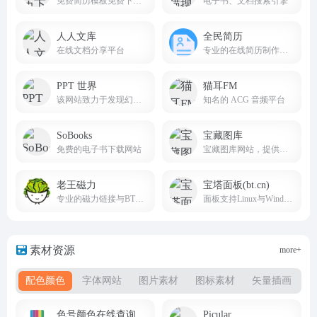
免费简历模板免费下载网站
电子书、文档搜索引擎
人人文库
全民简历
在线文档分享平台
专业的在线简历制作管理平台
PPT 世界
猫耳FM
该网站致力于发现幻灯的力量，为 Z 世代职场人提供 “智办公” 解决方案
知名的 ACG 音频平台
SoBooks
宝藏图库
免费的电子书下载网站
宝藏图库网站，提供海量高清壁纸资源，动漫、游戏、美女、风景等壁纸类型应有尽有。轻松下载心仪壁纸，装点您的电脑。壁纸大全任你挑选，尽在宝藏图库！
老王磁力
宝塔面板(bt.cn)
专业的磁力链接与BT种子搜索引擎
面板支持Linux与Windows系统
素材资源
more+
配色颜色
字体网站
图片素材
图标素材
矢量插画
免
色号颜色在线查询
Picular