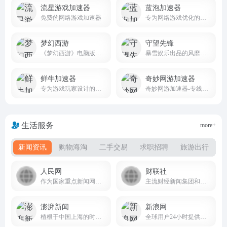
流星游戏加速器
蓝泡加速器
免费的网络游戏加速器
专为网络游戏优化的免费加速软件
梦幻西游
守望先锋
《梦幻西游》电脑版，网易回合制网游旗舰，西游题材扛鼎之作
暴雪娱乐出品的风靡全球的团队动作游戏
鲜牛加速器
奇妙网游加速器
专为游戏玩家设计的网络优化工具
奇妙网游加速器-专线加速千款热门网游,超稳定更畅快
生活服务
more+
新闻资讯
购物海淘
二手交易
求职招聘
旅游出行
人民网
财联社
作为国家重点新闻网站 people.com.cn
主流财经新闻集团和财经通讯社
澎湃新闻
新浪网
植根于中国上海的时政思想类互联网平台
全球用户24小时提供全面及时的中文资讯