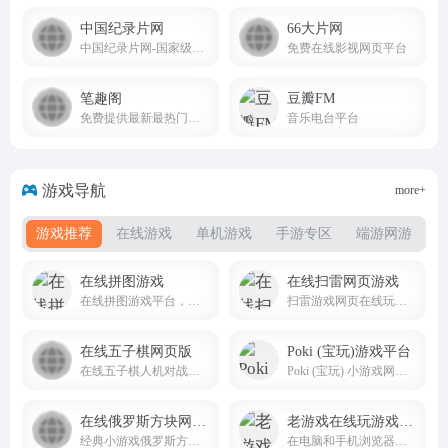
中国纪录片网
66大片网
中国纪录片网-国家级纪录片新媒体综合性产业运营平台_央视网
免费在线影视网页平台
笔趣阁
豆瓣FM
免费提供最新最热门小说阅读
音乐电台平台
游戏导航
more+
游戏推荐
在线游戏
单机游戏
手游专区
端游网游
在线拼图游戏
在线扫雷网页游戏
在线拼图游戏平台，可以在这里创建、玩和分享拼图
扫雷游戏网页在线玩无需登录
在线五子棋网页版
Poki (宝玩)游戏平台
在线五子棋人机对战电脑网页版在线玩
Poki (宝玩) 小游戏网站免费在线游戏的世界
在线俄罗斯方块网页版
老游戏在线玩游戏平台
经典小游戏俄罗斯方块网页版，童年乐趣走起来
在电脑和手机浏览器里畅玩 2500+ 中文老游戏老游戏在线玩，支持触屏、键盘、存档！包括 FC, SFC, N64, GB, GBC, GBA, NDS 等多种游戏机平台。zaixianwan.app