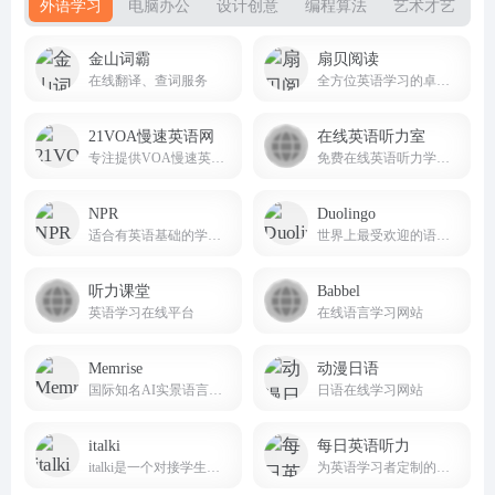
外语学习
电脑办公
设计创意
编程算法
艺术才艺
金山词霸
扇贝阅读
在线翻译、查词服务
全方位英语学习的卓越平台
21VOA慢速英语网
在线英语听力室
专注提供VOA慢速英语音频、原文、翻译及下载服务
免费在线英语听力学习网站
NPR
Duolingo
适合有英语基础的学习者提升听力理解能力
世界上最受欢迎的语言学习平台之一
听力课堂
Babbel
英语学习在线平台
在线语言学习网站
Memrise
动漫日语
国际知名AI实景语言学习平台
日语在线学习网站
italki
每日英语听力
italki是一个对接学生和教师，进行一对一在线语言学习课程的国际语言学习社区
为英语学习者定制的英语听力训练软件