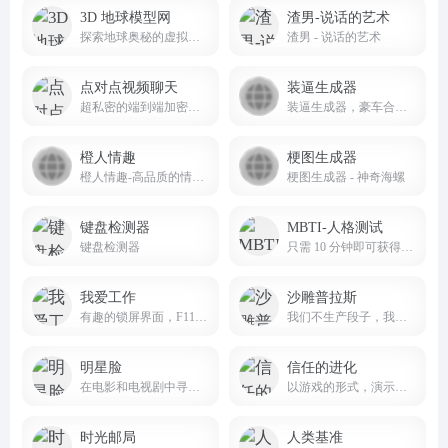
3D 地球模型网
渣男-说话的艺术
探索地球奥秘的虚拟之窗
渣男 - 说话的艺术
点对点视频聊天
装逼生成器
超私密的端到端加密视频聊天，无需要QQ微信
装逼生成器，豪车合同生成器，装逼助手，装逼整蛊生成器，在线装逼制图，秃头生成器，猪八戒生成器，搞笑图片和炫耀图片一键制作平台
橙人情趣
梗图生成器
橙人情趣-高品质的情趣用品商店
梗图生成器 - 神奇海螺
键盘检测器
MBTI-人格测试
键盘检测器
只需 10 分钟即可获得关于您是谁以及您为什么以这种方式做事的“异常准确”描述。
我爱工作
沙雕普拉斯
有趣的锁屏界面，F11全屏，文案可自定义
我们不生产段子，我们只是沙雕新闻的搬运工
明星脸
信任的进化
在电影和电视剧中寻找你的明星脸
以游戏的形式，演示人类相处时的信任博弈
时光邮局
人类基准