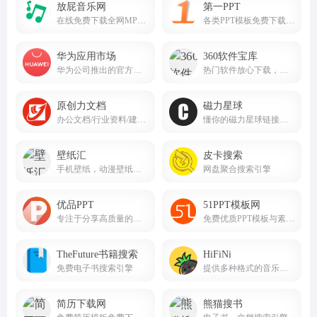
放屁音乐网
第一PPT
在线免费下载全网MP3付费歌曲 fangpi.net
各类PPT模板免费下载，PPT背景图片免费下载；
华为应用市场
360软件宝库
华为公司推出的官方应用分发平台
热门软件放心下载，尽在360软件宝库！
原创力文档
磁力星球
办公文档/行业资料/建筑施工/教育学习/标准规范/工作总结等资料下载
懂你的磁力星球链接搜索引擎cilixingqiu.vip
壁纸汇
皮卡搜索
手机壁纸，动漫壁纸，电脑壁纸、桌面壁纸免费壁纸下载
网盘聚合搜索引擎
优品PPT
51PPT模板网
专注于分享高质量的免费PPT模板下载网站
免费优质PPT模板与素材资源站
TheFuture书籍搜索
HiFiNi
免费电子书搜索引擎
提供多种格式的音乐下载服务，涵盖无损音质、高清音频等多种选择
简历下载网
熊猫搜书