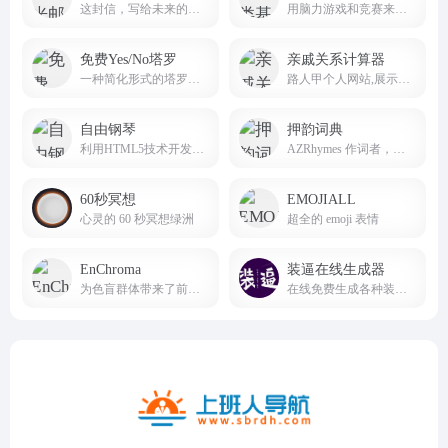
这封信，写给未来的自己，问问当初的梦想是否还在坚持；这封信，写给未来的爱人，让他/她看到你十年不变的爱恋。
用脑力游戏和竞赛来测试人类一些反应及记忆能力
免费Yes/No塔罗
亲戚关系计算器
一种简化形式的塔罗牌玩法
路人甲个人网站,展示前端开发作品,致力于web开发组件化,Keep It Simple,Stupid
自由钢琴
押韵词典
利用HTML5技术开发的在线钢琴应用
AZRhymes 作词者，说唱歌手和诗人的押韵词典
60秒冥想
EMOJIALL
心灵的 60 秒冥想绿洲
超全的 emoji 表情
EnChroma
装逼在线生成器
为色盲群体带来了前所未有的希望与改变，在色盲矫正技术研发、产品推广与用户支持等方面占据着重要地位。
在线免费生成各种装逼图片