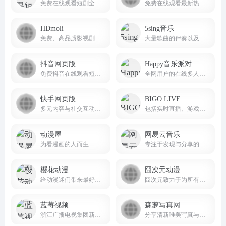
免费在线观看短剧全集,收集抖音及各大视频平台最热短剧平台！novelquickapp
免费在线观看最新热门电影、电视剧、动漫、综艺与体育赛事,娱乐追剧最佳搭子。
HDmoli
5sing音乐
免费、高品质影视剧在线观看服务的网站
大量歌曲的伴奏以及歌词免费下载，将喜爱的音乐或者歌曲作为手机彩铃下载
抖音网页版
Happy音乐派对
免费抖音在线观看短剧，电影，电视剧，直播，短视频等内容douyin.com
全网用户的在线多人同步听歌互动平台
快手网页版
BIGO LIVE
多元内容与社交互动的短视频生态平台
包括实时直播、游戏直播、视频聊天、礼物打赏、PK对战等 bigolive
动漫屋
网易云音乐
为看漫画的人而生
专注于发现与分享的音乐产品
樱花动漫
囧次元动漫
给动漫迷们带来最好看的在线樱花动漫站
囧次元致力于为所有动画迷提供最好的动漫在线平台（9ciyuan.net）。
蓝莓视频
森萝写真网
浙江广播电视集团新媒体，整合浙江卫视在内的18个广播电视频道的优势资源， 打造“浙江第一视频门户”，为网民提供互联网、通信网、电视网三网融合、无缝衔接的新媒体优质服务。
分享清新唯美写真与高质感美图的平台