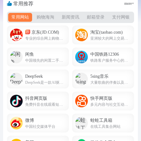
常用推荐
more+
常用网站
购物海淘
新闻资讯
邮箱登录
支付网银
京东(JD.COM)
淘宝(taobao.com)
荐
专业的综合网上购物商城，为您提供正品低价的购物选择、优质便捷的服务体验。
亚洲较大的网上交易平台
闲鱼
中国铁路12306
中国领先的闲置二手交易平台
铁路客户服务中心的官方网站
DeepSeek
5sing音乐
DeepSeek是一款AI驱动的智能搜索引擎，AI智能助手，帮助我们提高办公生活效率。deepseek.com
大量歌曲的伴奏以及歌词免费下载，将喜爱的音乐或者歌曲作为手机彩铃下载
抖音网页版
快手网页版
免费抖音在线观看短剧，电影，电视剧，直播，短视频等内容douyin.com
多元内容与社交互动的短视频生态平台
微博
蛙蛙工具箱
中国社交媒体平台
在线工具集合网站