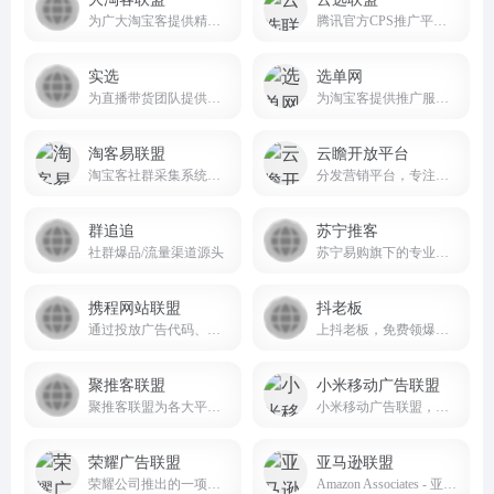
为广大淘宝客提供精选商品，优质采集群跟推，节省时间及人力成本
腾讯官方CPS推广平台，汇聚低价高佣的品牌好物，并整合全网流量推广商品，助力商家销量倍增，为推广者带来丰厚收入。
实选
选单网
为直播带货团队提供高效、便捷的选品服务
为淘宝客提供推广服务的大数据平台
淘客易联盟
云瞻开放平台
淘宝客社群采集系统，实时汇总全网淘客优惠卷数据,为淘宝客提供大数据选单服务
分发营销平台，专注于本地生活吃喝玩乐购全场景私域流量营销推广服务
群追追
苏宁推客
社群爆品/流量渠道源头
苏宁易购旗下的专业电商推广平台
携程网站联盟
抖老板
通过投放广告代码、共建旅行网站、线下代订、电话分销专线等方式，分销携程酒店、机票、旅游、火车票、门票、礼品卡，轻松赚钱
上抖老板，免费领爆款样品！网红带货选品，就上抖老板！doulaoban.com/
聚推客联盟
小米移动广告联盟
聚推客联盟为各大平台官方授权的工具商和服务商，专注为用户提供免费赚钱的CPS、CPA等推广活动，并支持开放API接口，随时随地推广赚钱，佣金高、结算快，满足用户对淘宝、天猫、京东、拼多多、唯品会、美团、饿了么等衣、食、住、行在内的多平台资源整合需求。
小米移动广告联盟，小米公司为应用开发者提供的流量变现服务平台，开发者可以嵌入广告SDK，通过发布小米推广商的广告获得分成。
荣耀广告联盟
亚马逊联盟
荣耀公司推出的一项广告变现服务，旨在通过智能化、精准化的广告投放方式，帮助开发者和广告主实现高效变现和商业增长
Amazon Associates - 亚马逊的联盟营销计划