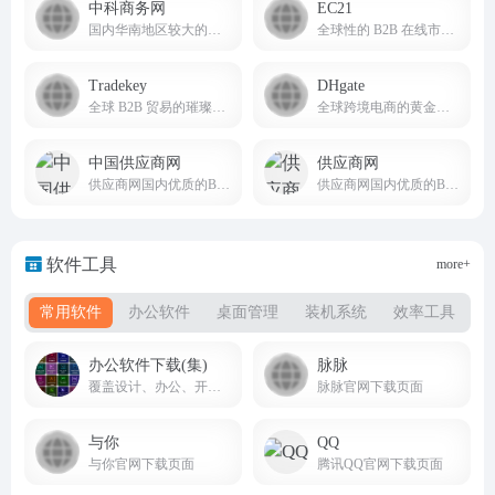
中科商务网
EC21
国内华南地区较大的网上商务平台和始终领先的b2b电子商务服务提供商
全球性的 B2B 在线市场，为全球买家和卖家提供服务
Tradekey
DHgate
全球 B2B 贸易的璀璨之星
全球跨境电商的黄金启航点
中国供应商网
供应商网
供应商网国内优质的B2B网站，是中小企业老板推广的B2B平台
供应商网国内优质的B2B网站，是中小企业老板推广的B2B平台，是百度爱采购官方合作平台
软件工具
more+
常用软件
办公软件
桌面管理
装机系统
效率工具
办公软件下载(集)
脉脉
覆盖设计、办公、开发、工业、理科、装机工具等全品类软件，版本齐全、教程配套、下载便捷
脉脉官网下载页面
与你
QQ
与你官网下载页面
腾讯QQ官网下载页面