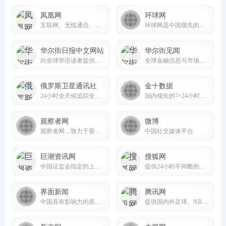
凤凰网
环球网
互联网、无线通信、电视网三网融合无缝衔接的新媒体优质体验。
环球网是中国领先的国际资讯门户
华尔街日报中文网站
华尔街见闻
向全球华语读者提供高质量的商业新闻和深度分析，并于每个工作日全天24小时更新
全球金融信息与市场分析平台wallstreetcn.com
俄罗斯卫星通讯社
金十数据
24小时全天候追踪全球每日热点新闻及时报道国内外最新及重大新闻资讯
国内领先的7×24小时全球实时财经资讯与数据服务平台
观察者网
微博
观察者网，致力于荟萃中外思想者精华，鼓励青年学人探索，建中西文化交流平台，为崛起中的精英提供决策参考。
中国社交媒体平台
巨潮资讯网
搜狐网
中国证监会指定的上市公司信息披露网站
提供24小时不间断的最新资讯和多种网络服务
界面新闻
腾讯网
中国具有影响力的原创财经新媒体
提供国内外足球、NBA、CBA等体育赛事的直播与竞猜服务