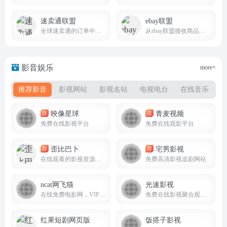
速卖通联盟
ebay联盟
全球速卖通的订单中赚取佣金
从ebay联盟接收商品推广赚取金钱
影音娱乐
more+
推荐影音
影视网站
影视名站
电视电台
在线音乐
映像星球
青麦视频
荐
荐
免费在线影视平台
免费在线观影平台
歪比巴卜
宅男影视
荐
荐
在线观看的影视资源平台
免费高清影视追剧网站
ncat网飞猫
光速影视
在线免费电影网，VIP视频免费看
免费在线影视聚合观影平台4kzaixian.top
红果短剧网页版
饭搭子影视