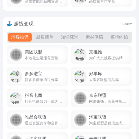
高度智能的新闻资讯应用
高质量写作平台
赚钱变现
more+
淘客抽佣
威客接单
知识赚米
素材供稿
模特约拍
美团联盟
京推推
本地化生活服务营销联盟平台
为广大京挑客提供精选商品和采集群发软件
多多进宝
好单库
拼多多商家通过分享商品链接来获得佣金，从而实现销量和流量的增长
大淘客联盟商品库
抖音电商
京东联盟
抖音电商致力于成为用户发现并获得优价好物的首选平台
网络赚钱，流量变现，专业电商CPS联盟平台
唯品会联盟
淘宝联盟
通过资源共享和合作推广，提升平台的影响力和业务增长
淘宝联盟是促成生态合作伙伴与广告主生意经营的平台，合作伙伴包含且不仅限于各类流量媒体、内容媒体、社交个人、网红达人、MCN机构、招商服务商、工具服务商、代理机构等。平台优势：零门槛，淘宝账户登录即可推广；零成本，专做商品推荐与分享不囤货不发货；零风险，分享推广轻松学会带来成交拿佣金。
大淘客联盟
云选联盟