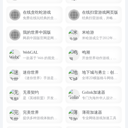
在线贪吃蛇游戏
在线扫雷游戏网页版
免费在线玩经典的贪吃蛇游戏。吃食物，但不要撞到墙壁或自己的尾巴！
经典扫雷游戏，并略作改进，在电脑或手机上打开网页就可以玩，无需下载安装
我的世界中国版
米哈游
网易中国版官网是网易游戏代理运营的官方平台
米哈游成立于2012年，是一家深耕动漫文化的科技公司。米哈游多年来秉持技术自主创新，坚持走原创精品之路，围绕原创IP打造了涵盖漫画、动画、游戏、音乐、小说及动漫周边的全产业链。
WebGAL
鸣潮
一款基于 Web 的视觉小说（Galgame）制作引擎
开放世界动作游戏，主打高自由度的动作战斗玩法与丰富多样的开放世界探索。
迷你世界
地下城与勇士：创新世纪
《迷你世界》手游是一款超好玩的3D沙盒游戏
全球2D横版格斗网络游戏（MMOACT）的先行者
无畏契约
Golink加速器
是《英雄联盟》开发商拳头游戏开发、腾讯代理、风靡全球的PC端战术射击力作
专门为海外华人设计的网络加速工具
完美世界
薄荷加速器
提供多种游戏体验的平台
专业网络游戏加速工具