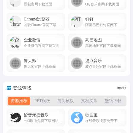
豆包官网下载页面
QQ音乐官网下载页面
Chrome浏览器
钉钉
谷歌Chrome官网下载页面
阿里巴巴钉钉官网下载页面
企业微信
高德地图
企业微信官网下载页面
高德地图官网下载页面
鲁大师
波点音乐
鲁大师官网下载页面
波点音乐官网下载页面
资源查找
more+
资源推荐
PPT模板
简历模板
文档文库
壁纸下载
书
鲸音无损音乐
歌曲宝
mp3歌曲免费下载网站，可以在线免费全网音乐免费下载,无损音乐下载
在线音乐搜索免费下载全网音质gequbao.com