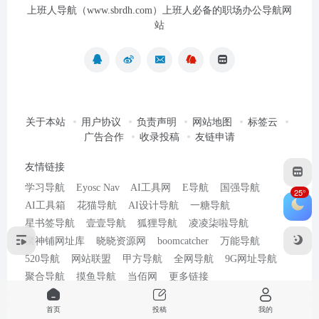
上班人导航（www.sbrdh.com）上班人必备的职场办公导航网
站
关于本站
用户协议
负责声明
网站地图
标签云
广告合作
收录投稿
友链申请
友情链接
学习导航
Eyosc Nav
AI工具网
E导航
国强导航
25°
AI工具箱
花猫导航
AI设计导航
一糖导航
星书签导航
壹壹导航
狐狸导航
凌凌柒啦导航
聚神铺网址库
晓晓资源网
boomcatcher
万能导航
520导航
网站联盟
甲方导航
全网导航
9G网址导航
聚合导航
摸鱼导航
当佰网
更多链接
首页
投稿
我的