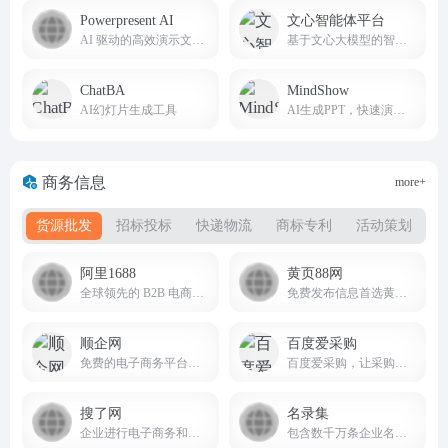
Powerpresent AI
文心智能体平台
AI 驱动的高效演示文稿创作神器
基于文心大模型的智能体（Agent）平台
ChatBA
MindShow
AI幻灯片生成工具
AI生成PPT，快速演示你的想法
商务信息
more+
货源批发
招标投标
快递物流
商标专利
活动策划
阿里1688
黄页88网
全球领先的 B2B 电商批发采购平台
免费发布信息首选黄页88网B2B电子商务网站！
顺企网
百度爱采购
免费的电子商务平台和在线114黄页网站
百度爱采购，让采购批发变得更简单。
搜了网
名录集
企业进行电子商务和网上推广的首选行业门户，聪明的老板上搜了网！
包含数千万条企业名录、供求信息，由众多子网站构成