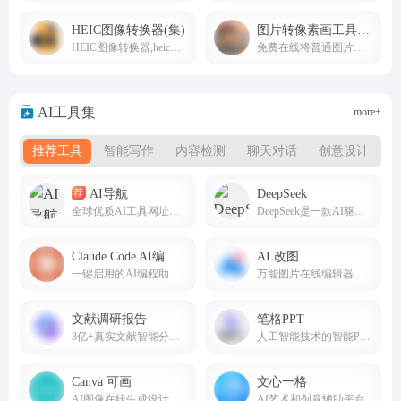
HEIC图像转换器(集)
图片转像素画工具(集)
HEIC图像转换器,heic转JPG、PNG在线转换免费工具
免费在线将普通图片转换为像素风格图像
AI工具集
more+
推荐工具
智能写作
内容检测
聊天对话
创意设计
AI导航
DeepSeek
荐
全球优质AI工具网址导航(8nav.com)
DeepSeek是一款AI驱动的智能搜索引擎，AI智能助手，帮助我们提高办公生活效率。deepseek.com
Claude Code AI编程助手
AI 改图
一键启用的AI编程助手，免安装使用。
万能图片在线编辑器；AI,EPS,PSD,SVG全格式支持。
文献调研报告
笔格PPT
3亿+真实文献智能分析，一键生成任何类型的文章！
人工智能技术的智能PPT生成平台
Canva 可画
文心一格
AI图像在线生成设计工具
AI艺术和创意辅助平台