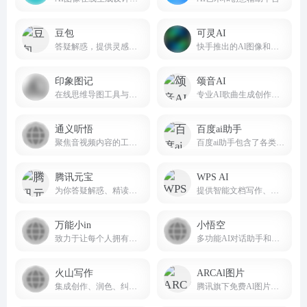
豆包
可灵AI
答疑解惑，提供灵感，辅助创作
快手推出的Al图像和视频创作平台
印象图记
颂音AI
在线思维导图工具与流程图工具
专业AI歌曲生成创作平台songin.ai
通义听悟
百度ai助手
聚焦音视频内容的工作学习AI助手
百度ai助手包含了各类热门应用，AI绘画，角色，创作，智能专家，娱乐，职场，命理，情感，学习等。
腾讯元宝
WPS AI
为你答疑解惑、精读文档、尽情创作 让元宝助你轻松工作
提供智能文档写作、长文阅读处理与人机交互等能力，与 WPS办公结合有自动生成 PPT、表格分析处理、文章改写续写、翻译等功能，助力智能办公，提升用户体验。
万能小in
小悟空
致力于让每个人拥有自己的AI 小模型。不止是工具,更是AI学习伙伴!
多功能AI对话助手和个人助理
火山写作
ARCAl图片
集成创作、润色、纠错、改写、翻译等能力的中英文 AI 写作助手。
腾讯旗下免费Al图片处理工具