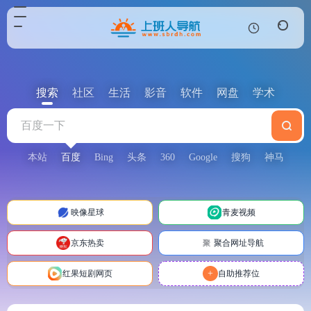
搜索
社区
生活
影音
软件
网盘
学术
本站
百度
Bing
头条
360
Google
搜狗
神马
映像星球
青麦视频
京东热卖
聚合网址导航
聚
+
红果短剧网页
自助推荐位