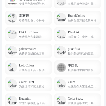
专注于色彩管理与色彩查询的专业线上平台
在线的颜色搜索引擎，你可以输入任何文字来搜索颜色
毒蘑菇
BrandColors
毒蘑菇配色，各种好看的配色方案，CSS渐变色，边框阴影，以及在线图片取色，希望能给大家带来便利！
品牌配色方案收集网站
Flat UI Colors
PlayList
免费配色方案网站
涵盖音乐、音效、视频、AI语音四个种类的内容资源，一站式解决视频工作者的素材需求。
palettemaker
pixelfika
免费的在线配色方案生成器和预览网站
提供数据驱动的颜色方案和设计元素
LoL Colors
中国色
在线配色工具，提供大量的配色方案供用户参考
提供各种中国的传统颜色的名称，CMYK值，RGB值，16进制表示。AI制作中国色图片和视频
Color Hunt
Culrs
为设计师和艺术家提供色彩灵感的网站
在线配色方案生成工具，它提供了超过500个手工策划的色彩调色板
Huemint
ColorSpace
智能AI在线配色工具，主要帮助设计师发现独特的配色方案
在线调色板生成工具，主要服务于网页设计师