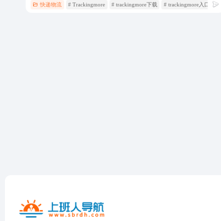
快递物流
# Trackingmore
# trackingmore下载
# trackingmore入口