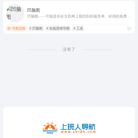
凹脑图
凹脑图——可能是你在互联网上能找到的最简单、好用的免费在线思维导图工具。秉承着精小而美观、简朴易用的原则，构建方便好用的在线思维导图工具。支持无限云储存、导出图片、网页功能。甚至可以把思维导图内嵌到自己的博客、网页当中，提升体验。
导图流程
# 凹脑图
# 在线思维导图
# 工具
没有了